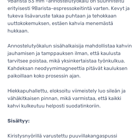
9Barista 53 mm -annostelutyökalu on suunniteltu
erityisesti 9Barista-espressokeitintä varten. Kevyt ja
tukeva lisävaruste takaa puhtaan ja tehokkaan
uuttokokemuksen, estäen kahvia menemästä
hukkaan.
Annostelutyökalun sisähalkaisija mahdollistaa kahvin
jauhamisen ja tamppauksen ilman, että kaulusta
tarvitsee poistaa, mikä yksinkertaistaa työnkulkua.
Kahdeksan neodyymimagneettia pitävät kauluksen
paikoillaan koko prosessin ajan.
Hiekkapuhallettu, eloksoitu viimeistely luo sileän ja
vähäkitkaisen pinnan, mikä varmistaa, että kaikki
kahvi kulkeutuu helposti suodatinkoriin.
Sisältyy:
Kiristysnyörillä varustettu puuvillakangaspussi