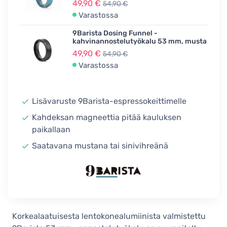
49,90 €
54,90 €
Varastossa
9Barista Dosing Funnel -
kahvinannostelutyökalu 53 mm, musta
49,90 €
54,90 €
Varastossa
Lisävaruste 9Barista-espressokeittimelle
Kahdeksan magneettia pitää kauluksen
paikallaan
Saatavana mustana tai sinivihreänä
Korkealaatuisesta lentokonealumiinista valmistettu