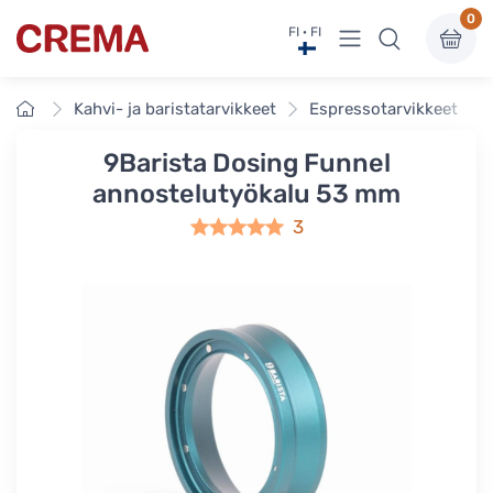
0
Näytä valikko
FI · FI
Crema
Etusivu
Kahvi- ja baristatarvikkeet
Espressotarvikkeet
9Barista Dosing Funnel
annostelutyökalu 53 mm
3