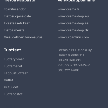
Toimitusehdot
www.crema.fi
Tietosuojaseloste
www.cremashop.eu
Evästeasetukset
www.cremashop.se
Tietoa meistä
www.cremashop.dk
Oikeudellinen huomautus
www.urbanfinn.com
Tuotteet
Crema / PPL Media Oy
Hankasuontie 11 B
Tuoteryhmät
00390 Helsinki
Y-tunnus: 1972419-9
Tuotemerkit
010 322 4480
Tarjoustuotteet
Outlet
Uutuudet
Tuotenostot
Uutiskirje