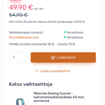
49,90 €
sis. alv
54,90 €
Alin hinta 30 päivän aikana ennen kampanjaa: 54,90 €
Verkkokaupan varasto:
Varastossa
Myymäläsaatavuus
:
Varastossa
Perillä arviolta maanantai 10.8. - torstai 13.8.
Lisää koriin
Lisää suosikkeihin
Katso vaihtoehtoja
9Barista Dosing Funnel -
kahvinannostelutyökalu 53 mm,
sinivihreä