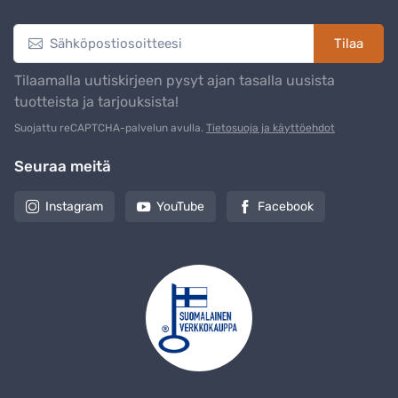
Tilaa
Tilaamalla uutiskirjeen pysyt ajan tasalla uusista
tuotteista ja tarjouksista!
Suojattu reCAPTCHA-palvelun avulla.
Tietosuoja ja käyttöehdot
Seuraa meitä
Instagram
YouTube
Facebook