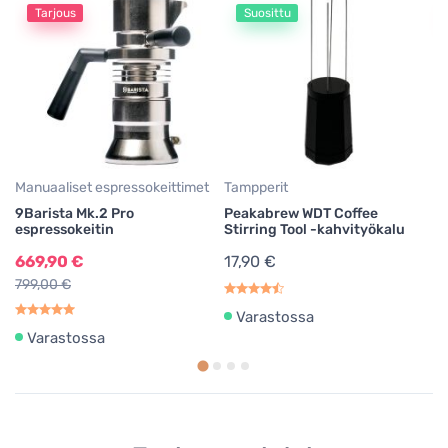
Tarjous
Suosittu
9B
9B
Pl
3
37
Manuaaliset espressokeittimet
Tampperit
9Barista Mk.2 Pro
Peakabrew WDT Coffee
espressokeitin
Stirring Tool -kahvityökalu
669,90 €
17,90 €
799,00 €
Varastossa
Varastossa