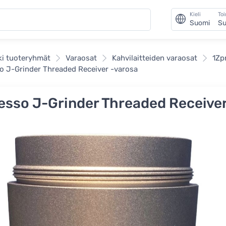
Kieli
To
Suomi
Su
ki tuoteryhmät
Varaosat
Kahvilaitteiden varaosat
1Zp
o J-Grinder Threaded Receiver -varosa
esso J-Grinder Threaded Receiver