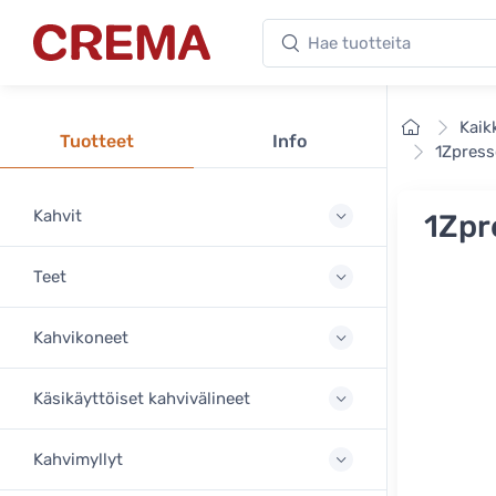
Hae tuotteita
Crema
Etusivu
Kaik
Tuotteet
Info
1Zpress
Kahvit
1Zpr
Teet
Kahvikoneet
Käsikäyttöiset kahvivälineet
Kahvimyllyt