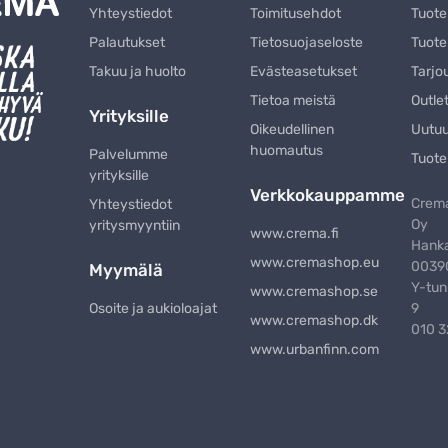
Yhteystiedot
Toimitusehdot
Tuot
Palautukset
Tietosuojaseloste
Tuote
Takuu ja huolto
Evästeasetukset
Tarjo
Tietoa meistä
Outle
Yrityksille
Oikeudellinen
Uutu
huomautus
Palvelumme
Tuote
yrityksille
Verkkokauppamme
Crema
Yhteystiedot
Oy
yritysmyyntiin
www.crema.fi
Hanka
www.cremashop.eu
00390
Myymälä
Y-tun
www.cremashop.se
Osoite ja aukioloajat
9
www.cremashop.dk
010 
www.urbanfinn.com