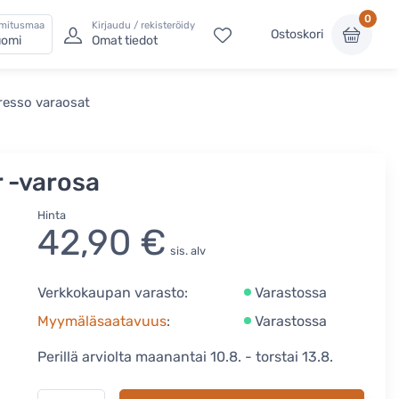
0
imitusmaa
Kirjaudu / rekisteröidy
Ostoskori
omi
Omat tiedot
resso varaosat
 -varosa
Hinta
42,90 €
sis. alv
Verkkokaupan varasto:
Varastossa
Myymäläsaatavuus
:
Varastossa
Perillä arviolta maanantai 10.8. - torstai 13.8.