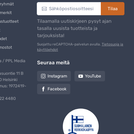
eryhmät
Tilaa
merkit
Tilaamalla uutiskirjeen pysyt ajan
ustuotteet
tasalla uusista tuotteista ja
t
tarjouksista!
udet
Suojattu reCAPTCHA-palvelun avulla.
Tietosuoja ja
nostot
käyttöehdot
 / PPL Media
Seuraa meitä
suontie 11 B
Instagram
YouTube
 Helsinki
nus: 1972419-
Facebook
322 4480