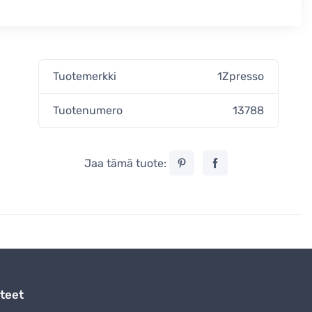
.
Tuotemerkki
1Zpresso
Tuotenumero
13788
Jaa tämä tuote:
teet
Uutiskirje