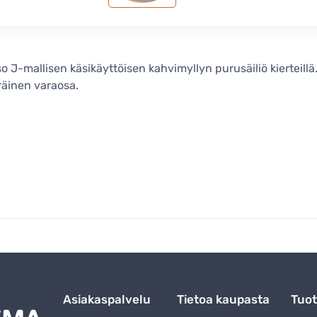
o J-mallisen käsikäyttöisen kahvimyllyn purusäiliö kierteillä
äinen varaosa.
Asiakaspalvelu
Tietoa kaupasta
Tuot