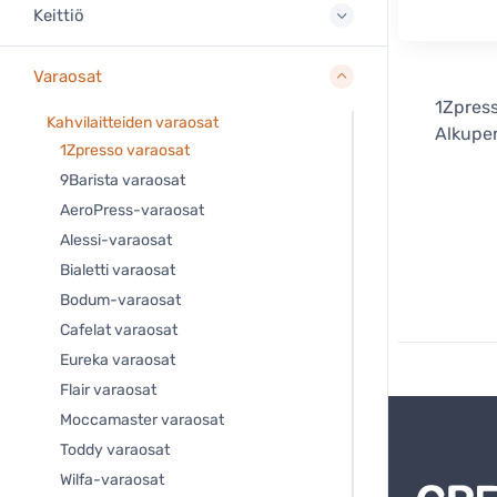
Keittiö
Varaosat
1Zpress
Kahvilaitteiden varaosat
Alkuper
1Zpresso varaosat
9Barista varaosat
AeroPress-varaosat
Alessi-varaosat
Bialetti varaosat
Bodum-varaosat
Cafelat varaosat
Eureka varaosat
Flair varaosat
Moccamaster varaosat
Toddy varaosat
Wilfa-varaosat