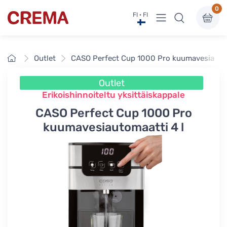
0
Näytä valikko
FI · FI
Crema
Etusivu
Outlet
CASO Perfect Cup 1000 Pro kuumavesiautom
Outlet
Erikoishinnoiteltu yksittäiskappale
CASO Perfect Cup 1000 Pro
kuumavesiautomaatti 4 l