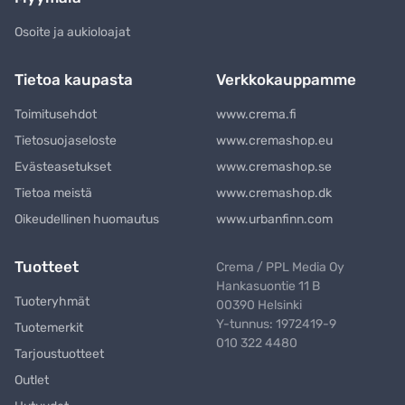
Osoite ja aukioloajat
Tietoa kaupasta
Verkkokauppamme
Toimitusehdot
www.crema.fi
Tietosuojaseloste
www.cremashop.eu
Evästeasetukset
www.cremashop.se
Tietoa meistä
www.cremashop.dk
Oikeudellinen huomautus
www.urbanfinn.com
Tuotteet
Crema / PPL Media Oy
Hankasuontie 11 B
Tuoteryhmät
00390 Helsinki
Y-tunnus: 1972419-9
Tuotemerkit
010 322 4480
Tarjoustuotteet
Outlet