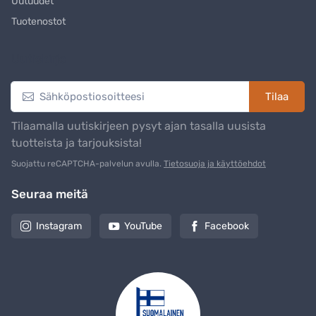
Uutuudet
Tuotenostot
Uutiskirje
Tilaa
Tilaamalla uutiskirjeen pysyt ajan tasalla uusista
tuotteista ja tarjouksista!
Suojattu reCAPTCHA-palvelun avulla.
Tietosuoja ja käyttöehdot
Seuraa meitä
Instagram
YouTube
Facebook