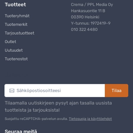
Tuotteet
Crema / PPL Media Oy
Hankasuontie 11 B
Tuoteryhmät
00390 Helsinki
Y-tunnus: 1972419-9
Tuotemerkit
010 322 4480
Tarjoustuotteet
Outlet
Uutuudet
Tuotenostot
Uutiskirje
Tilaa
Tilaamalla uutiskirjeen pysyt ajan tasalla uusista
tuotteista ja tarjouksista!
Suojattu reCAPTCHA-palvelun avulla.
Tietosuoja ja käyttöehdot
Seuraa meitä