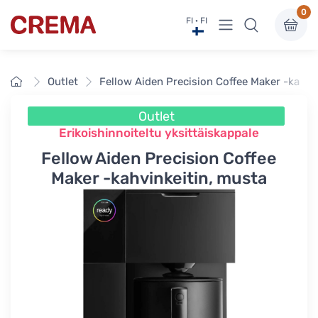
0
Näytä valikko
FI · FI
Crema
Etusivu
Outlet
Fellow Aiden Precision Coffee Maker -kahvi
Outlet
Erikoishinnoiteltu yksittäiskappale
Fellow Aiden Precision Coffee
Maker -kahvinkeitin, musta