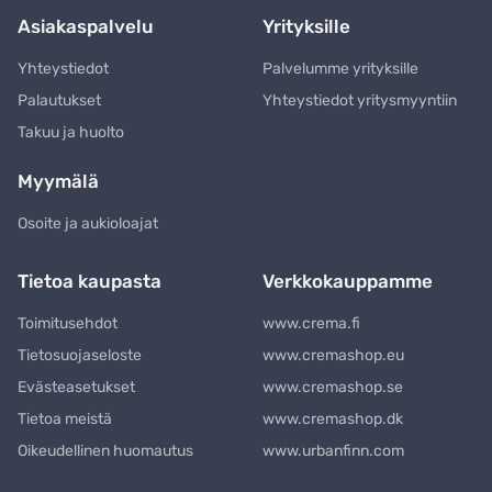
Asiakaspalvelu
Yrityksille
Yhteystiedot
Palvelumme yrityksille
Palautukset
Yhteystiedot yritysmyyntiin
Takuu ja huolto
Myymälä
Osoite ja aukioloajat
Tietoa kaupasta
Verkkokauppamme
Toimitusehdot
www.crema.fi
Tietosuojaseloste
www.cremashop.eu
Evästeasetukset
www.cremashop.se
Tietoa meistä
www.cremashop.dk
Oikeudellinen huomautus
www.urbanfinn.com