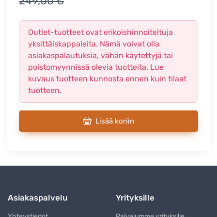
249,00 €
Outlet-tuotteet ovat erikoishinnoiteltuja
yksittäiskappaleita. Nämä voivat olla
asiakaspalautuksia, vähän käytettyjä tai
poistomyynnissä olevia tuotteita. Lue
kuvaus tuotteen kunnosta ennen kuin tilaat
tuotteen.
Lisää koriin
Asiakaspalvelu
Yrityksille
Yhteystiedot
Palvelumme yrityksille