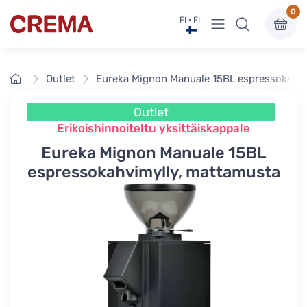
0
Näytä valikko
FI · FI
Crema
Etusivu
Outlet
Eureka Mignon Manuale 15BL espressokahvi
Outlet
Erikoishinnoiteltu yksittäiskappale
Eureka Mignon Manuale 15BL
espressokahvimylly, mattamusta