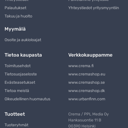
Palautukset
Yhteystiedot yritysmyyntiin
Takuu ja huolto
Myymälä
Osoite ja aukioloajat
Tietoa kaupasta
Verkkokauppamme
Toimitusehdot
www.crema.fi
Tietosuojaseloste
www.cremashop.eu
Evästeasetukset
www.cremashop.se
Tietoa meistä
www.cremashop.dk
Oikeudellinen huomautus
www.urbanfinn.com
Tuotteet
Crema / PPL Media Oy
Hankasuontie 11 B
Tuoteryhmät
00390 Helsinki