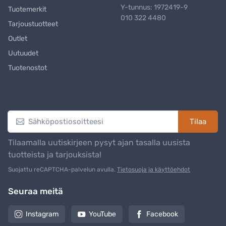
Y-tunnus: 1972419-9
Tuotemerkit
010 322 4480
Tarjoustuotteet
Outlet
Uutuudet
Tuotenostot
Uutiskirje
Tilaa
Tilaamalla uutiskirjeen pysyt ajan tasalla uusista
tuotteista ja tarjouksista!
Suojattu reCAPTCHA-palvelun avulla.
Tietosuoja ja käyttöehdot
Seuraa meitä
Instagram
YouTube
Facebook