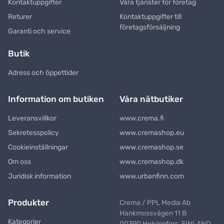
Kontaktuppgifter
Våra tjänster för företag
Returer
Kontaktuppgifter till
företagsförsäljning
Garanti och service
Butik
Adress och öppettider
Information om butiken
Våra nätbutiker
Leveransvillkor
www.crema.fi
Sekretesspolicy
www.cremashop.eu
Cookieinställningar
www.cremashop.se
Om oss
www.cremashop.dk
Juridisk information
www.urbanfinn.com
Produkter
Crema / PPL Media Ab
Hankmossvägen 11 B
Kategorier
00390 Helsingfors, FINLAND