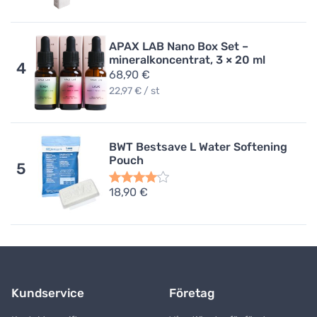
APAX LAB Nano Box Set –
mineralkoncentrat, 3 × 20 ml
4
68,90 €
22,97 € / st
BWT Bestsave L Water Softening
Pouch
5
18,90 €
Kundservice
Företag