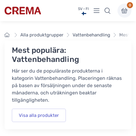
0
Visa undermeny
SV · FI
Crema
Framsidan
Alla produktgrupper
Vattenbehandling
Mest po
Mest populära:
Vattenbehandling
Här ser du de populäraste produkterna i
kategorin Vattenbehandling. Placeringen räknas
på basen av försäljningen under de senaste
månaderna, och uträkningen beaktar
tillgängligheten.
Visa alla produkter