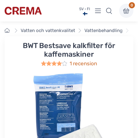
0
Visa undermeny
SV · FI
Crema
Framsidan
Vatten och vattenkvalitet
Vattenbehandling
BW
BWT Bestsave kalkfilter för
kaffemaskiner
1 recension