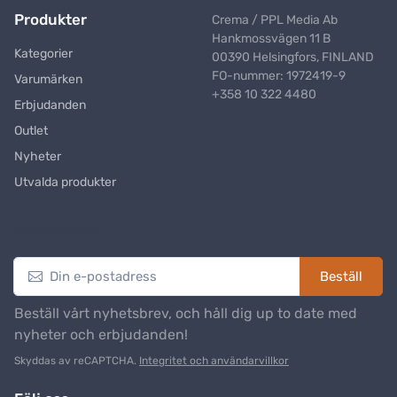
Produkter
Crema / PPL Media Ab
Hankmossvägen 11 B
Kategorier
00390 Helsingfors, FINLAND
FO-nummer: 1972419-9
Varumärken
+358 10 322 4480
Erbjudanden
Outlet
Nyheter
Utvalda produkter
Nyhetsbrev
Beställ
Beställ vårt nyhetsbrev, och håll dig up to date med
nyheter och erbjudanden!
Skyddas av reCAPTCHA.
Integritet och användarvillkor