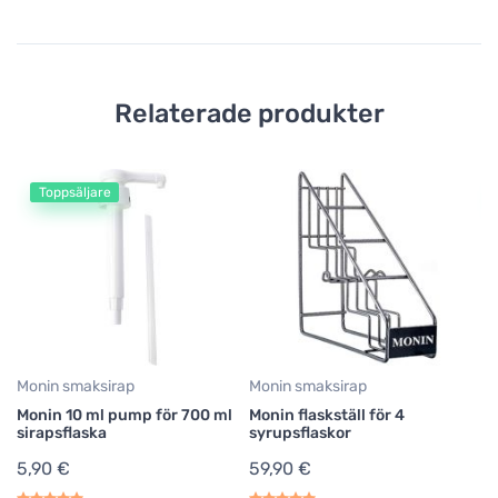
Relaterade produkter
Toppsäljare
Mo
Mo
fl
5
Monin smaksirap
Monin smaksirap
Monin 10 ml pump för 700 ml
Monin flaskställ för 4
sirapsflaska
syrupsflaskor
5,90 €
59,90 €