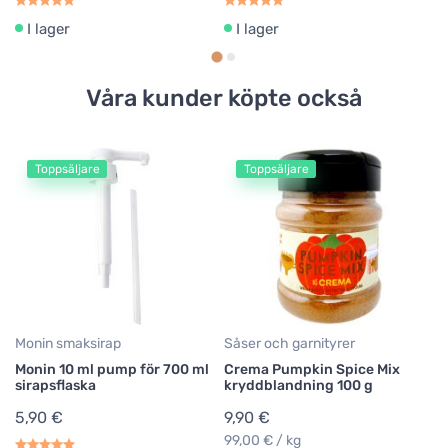
I lager
I lager
Våra kunder köpte också
Toppsäljare
Toppsäljare
Mo
M
7
1
22
Monin smaksirap
Såser och garnityrer
Monin 10 ml pump för 700 ml
Crema Pumpkin Spice Mix
sirapsflaska
kryddblandning 100 g
5,90 €
9,90 €
99,00 € / kg