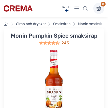
0
Visa undermeny
SV · FI
Crema
Framsidan
Sirap och drycker
Smaksirap
Monin smaksirap
Monin Pumpkin Spice smaksirap
245