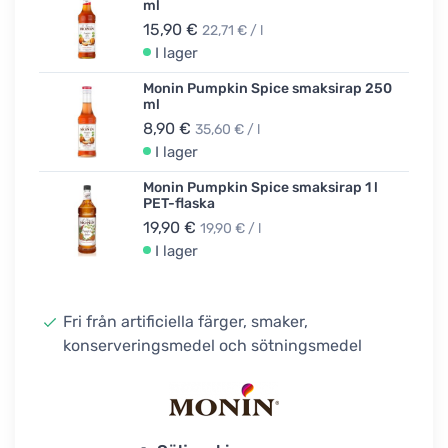
ml
15,90 €
22,71 € / l
I lager
Monin Pumpkin Spice smaksirap 250
ml
8,90 €
35,60 € / l
I lager
Monin Pumpkin Spice smaksirap 1 l
PET-flaska
19,90 €
19,90 € / l
I lager
Fri från artificiella färger, smaker,
konserveringsmedel och sötningsmedel