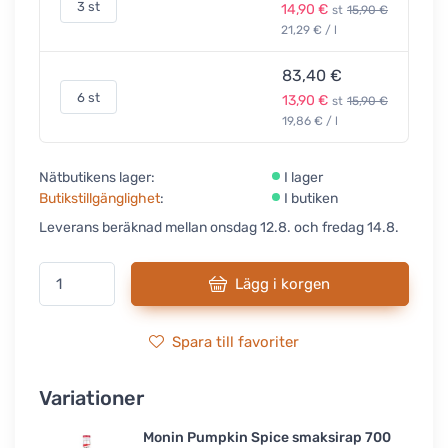
3 st
14,90 €
st
15,90 €
21,29 € / l
83,40 €
6 st
13,90 €
st
15,90 €
19,86 € / l
Nätbutikens lager:
I lager
Butikstillgänglighet
:
I butiken
Leverans beräknad mellan onsdag 12.8. och fredag 14.8.
Lägg i korgen
Spara till favoriter
Variationer
Monin Pumpkin Spice smaksirap 700