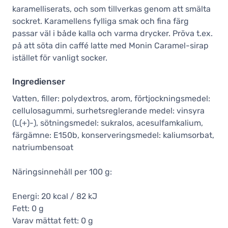
karamelliserats, och som tillverkas genom att smälta
sockret. Karamellens fylliga smak och fina färg
passar väl i både kalla och varma drycker. Pröva t.ex.
på att söta din caffé latte med Monin Caramel-sirap
istället för vanligt socker.
Ingredienser
Vatten, filler: polydextros, arom, förtjockningsmedel:
cellulosagummi, surhetsreglerande medel: vinsyra
(L(+)-), sötningsmedel: sukralos, acesulfamkalium,
färgämne: E150b, konserveringsmedel: kaliumsorbat,
natriumbensoat
Näringsinnehåll per 100 g:
Energi: 20 kcal / 82 kJ
Fett: 0 g
Varav mättat fett: 0 g