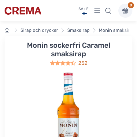
0
Visa undermeny
SV · FI
Crema
Framsidan
Sirap och drycker
Smaksirap
Monin smaksirap
Monin sockerfri Caramel
smaksirap
252