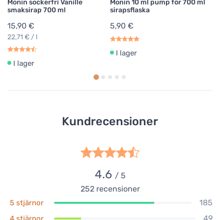
Monin sockerfri Vanille
Monin 10 ml pump för 700 ml
smaksirap 700 ml
sirapsflaska
15,90 €
5,90 €
22,71 € / l
I lager
I lager
Kundrecensioner
4.6
/ 5
252
recensioner
185
5 stjärnor
49
4 stjärnor