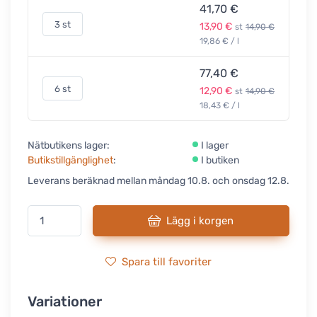
41,70 €
3 st
13,90 €
st
14,90 €
19,86 € / l
77,40 €
6 st
12,90 €
st
14,90 €
18,43 € / l
Nätbutikens lager:
I lager
Butikstillgänglighet
:
I butiken
Leverans beräknad mellan måndag 10.8. och onsdag 12.8.
Lägg i korgen
Spara till favoriter
Variationer