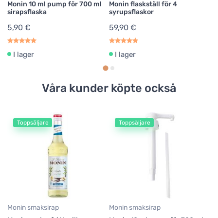
Monin 10 ml pump för 700 ml
Monin flaskställ för 4
sirapsflaska
syrupsflaskor
5,90 €
59,90 €
I lager
I lager
Våra kunder köpte också
Toppsäljare
Toppsäljare
Mo
Mo
sm
1
22
Monin smaksirap
Monin smaksirap