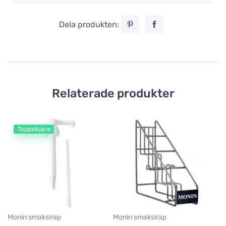
Dela produkten:
Relaterade produkter
Toppsäljare
Mo
Mo
fl
5
Monin smaksirap
Monin smaksirap