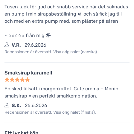
Tusen tack för god och snabb service när det saknades
en pump i min sirapsbeställning 🙌 och så fick jag till
och med en extra pump med, som plåster på såren
- ⭐️⭐️⭐️⭐️⭐️ från mig 🤩
V.R.
29.6.2026
Recensionen är översatt. Visa originalet (danska).
Smaksirap karamell
En sked tillsatt i morgonkaffet. Cafe crema + Monin
smaksirap = en perfekt smakkombination.
S.K.
26.6.2026
Recensionen är översatt. Visa originalet (finska).
Ett lyckat köp