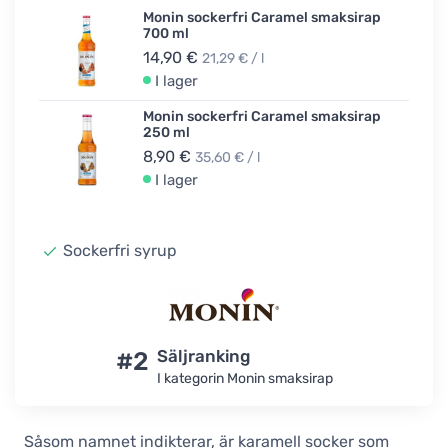
Monin sockerfri Caramel smaksirap
700 ml
14,90 €
21,29 € / l
I lager
Monin sockerfri Caramel smaksirap
250 ml
8,90 €
35,60 € / l
I lager
Sockerfri syrup
#2
Säljranking
I kategorin Monin smaksirap
Såsom namnet indikterar, är karamell socker som