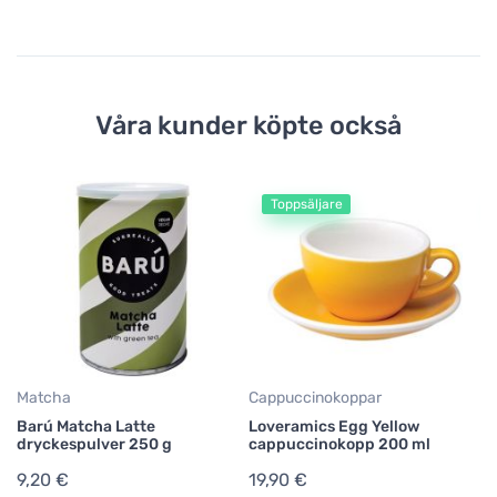
Våra kunder köpte också
Toppsäljare
Så
Mo
1
25
Matcha
Cappuccinokoppar
Barú Matcha Latte
Loveramics Egg Yellow
dryckespulver 250 g
cappuccinokopp 200 ml
9,20 €
19,90 €