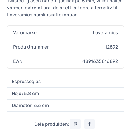
Twisted-glasen har en tjocklek på 5 mm, vilket håller
värmen extremt bra, de är ett jättebra alternativ till
Loveramics porslinskaffekoppar!
Varumärke
Loveramics
Produktnummer
12892
EAN
4891635816892
Espressoglas
Höjd: 5,8 cm
Diameter: 6,6 cm
Dela produkten: