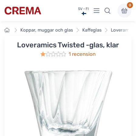
0
Visa undermeny
SV · FI
Crema
Framsidan
Koppar, muggar och glas
Kaffeglas
Loveramics 
Loveramics Twisted -glas, klar
1 recension