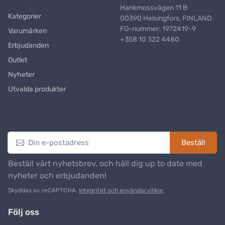
Hankmossvägen 11 B
Kategorier
00390 Helsingfors, FINLAND
FO-nummer: 1972419-9
Varumärken
+358 10 322 4480
Erbjudanden
Outlet
Nyheter
Utvalda produkter
Nyhetsbrev
Beställ
Beställ vårt nyhetsbrev, och håll dig up to date med
nyheter och erbjudanden!
Skyddas av reCAPTCHA.
Integritet och användarvillkor
Följ oss