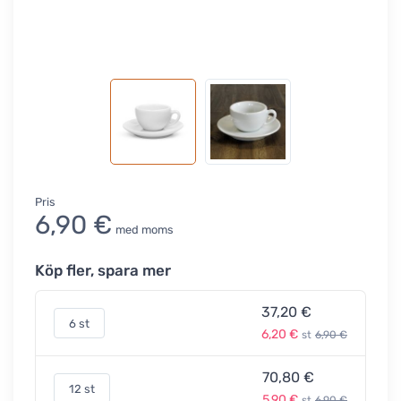
Pris
6,90 €
med moms
Köp fler, spara mer
37,20 €
6 st
6,20 €
st
6,90 €
70,80 €
12 st
5,90 €
st
6,90 €