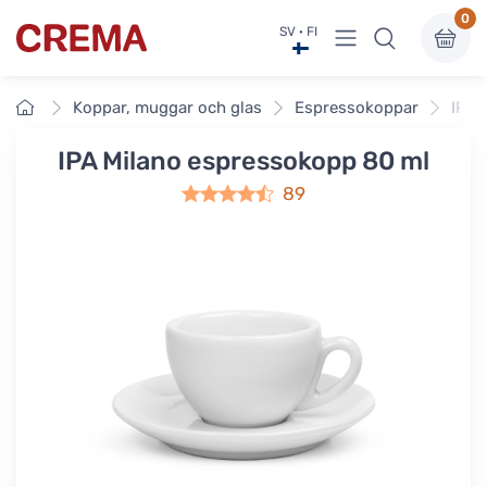
0
Visa undermeny
SV · FI
Crema
Framsidan
Koppar, muggar och glas
Espressokoppar
IPA 
IPA Milano espressokopp 80 ml
89