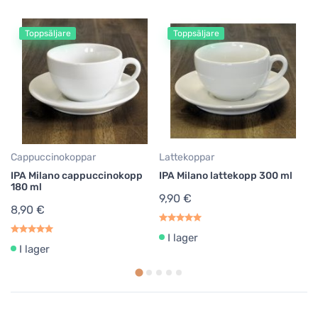
Toppsäljare
Toppsäljare
Cappuccinokoppar
Lattekoppar
Ka
IPA Milano cappuccinokopp
IPA Milano lattekopp 300 ml
Mo
180 ml
9,90 €
6
8,90 €
1,
I lager
I lager