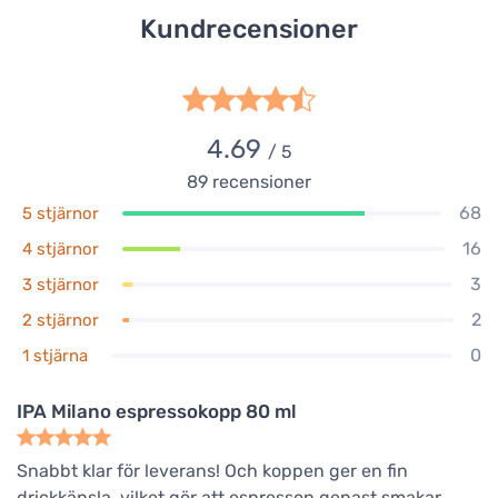
Kundrecensioner
4.69
/ 5
89
recensioner
68
5 stjärnor
16
4 stjärnor
3
3 stjärnor
2
2 stjärnor
0
1 stjärna
IPA Milano espressokopp 80 ml
Snabbt klar för leverans! Och koppen ger en fin
drickkänsla, vilket gör att espresson genast smakar