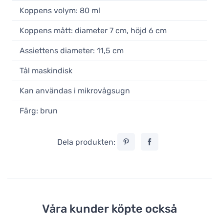
17,90 €
Koppens volym: 80 ml
I lager
Koppens mått: diameter 7 cm, höjd 6 cm
Loveramics Egg Caramel
espressokopp 80 ml
Assiettens diameter: 11,5 cm
17,90 €
Obekräftad
Tål maskindisk
Loveramics Egg Black espressokopp
Kan användas i mikrovågsugn
80 ml
17,90 €
Färg: brun
Obekräftad
Dela produkten:
Våra kunder köpte också