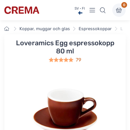
0
Visa undermeny
SV · FI
Crema
Framsidan
Koppar, muggar och glas
Espressokoppar
Love
Loveramics Egg espressokopp
80 ml
79