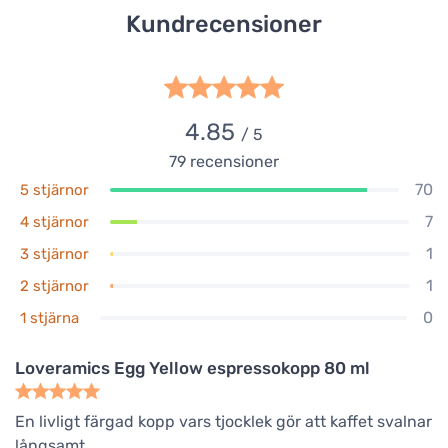
Kundrecensioner
4.85
/ 5
79
recensioner
70
5 stjärnor
7
4 stjärnor
1
3 stjärnor
1
2 stjärnor
0
1 stjärna
Loveramics Egg Yellow espressokopp 80 ml
En livligt färgad kopp vars tjocklek gör att kaffet svalnar
långsamt.