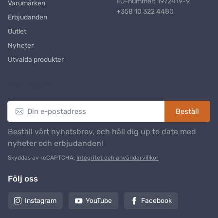
FO-nummer: 1972419-9
Varumärken
+358 10 322 4480
Erbjudanden
Outlet
Nyheter
Utvalda produkter
Nyhetsbrev
Beställ
Beställ vårt nyhetsbrev, och håll dig up to date med
nyheter och erbjudanden!
Skyddas av reCAPTCHA.
Integritet och användarvillkor
Följ oss
Instagram
YouTube
Facebook