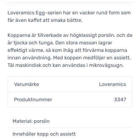
Loveramics Egg River Blue
Loveramics Egg-serien har en vacker rund form som
espressokopp 80 ml
får även kaffet att smaka bättre.
17,90 €
I lager
Kopparna är tillverkade av högklassigt porslin, och de
Loveramics Egg Red espressokopp
är tjocka och tunga. Den stora massan lagrar
80 ml
effektigt värme, så kom ihåg att förvärma kopparna
17,90 €
innan användning. Med koppen medföljer en assiett.
Obekräftad
Tål maskindisk och kan användas i mikrovågsugn.
Loveramics Egg Mint espressokopp
80 ml
17,90 €
Varumärke
Loveramics
I lager
Produktnummer
3347
Loveramics Egg Gunpowder
espressokopp 80 ml
17,90 €
Material: porslin
I lager
Loveramics Egg Denim
Innehåller kopp och assiett
espressokopp 80 ml