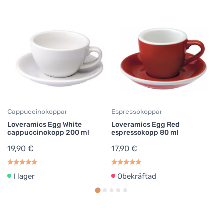
Cappuccinokoppar
Espressokoppar
Es
Loveramics Egg White
Loveramics Egg Red
Lo
cappuccinokopp 200 ml
espressokopp 80 ml
es
19,90 €
17,90 €
17
I lager
Obekräftad