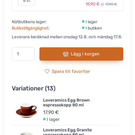
6 st
15,90 €
st
17,90 €
Nätbutikens lager:
I lager
Butikstillgänglighet
:
I butiken
Leverans beräknad mellan onsdag 12.8. och måndag 17.8.
Lägg i korgen
Spara till favoriter
Variationer (13)
Loveramics Egg Brown
espressokopp 80 ml
17,90 €
I lager
Loveramics Egg Granite
espressokopp 80 ml