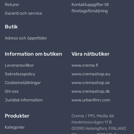
Returer
Kontaktuppgifter till
företagsförsäljning
Garanti och service
Butik
Adress och öppettider
Information om butiken
Våra nätbutiker
Leveransvillkor
www.crema.fi
Sekretesspolicy
www.cremashop.eu
Cookieinställningar
www.cremashop.se
Om oss
www.cremashop.dk
Juridisk information
www.urbanfinn.com
Produkter
Crema / PPL Media Ab
Hankmossvägen 11 B
Kategorier
00390 Helsingfors, FINLAND