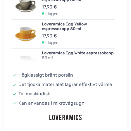
17,90 €
I lager
Loveramics Egg Yellow
espressokopp 80 ml
17,90 €
I lager
Loveramics Egg White espressokopp
80 ml
17,90 €
Obekräftad
Högklassigt bränt porslin
Loveramics Egg Teal espressokopp
Det tjocka materialet lagrar effektivt värme
80 ml
Tål maskindisk
17,90 €
I lager
Kan användas i mikrovågsugn
Loveramics Egg Taupe espressokopp
80 ml
17,90 €
I lager