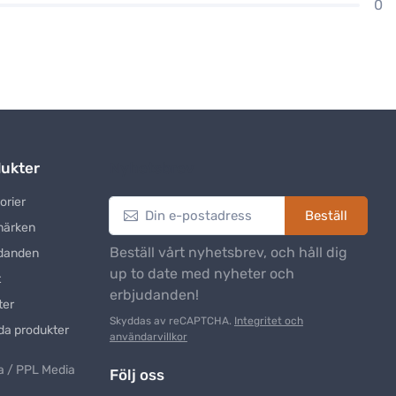
0
ukter
Nyhetsbrev
orier
Beställ
märken
Beställ vårt nyhetsbrev, och håll dig
danden
up to date med nyheter och
t
erbjudanden!
ter
Skyddas av reCAPTCHA.
Integritet och
da produkter
användarvillkor
 / PPL Media
Följ oss