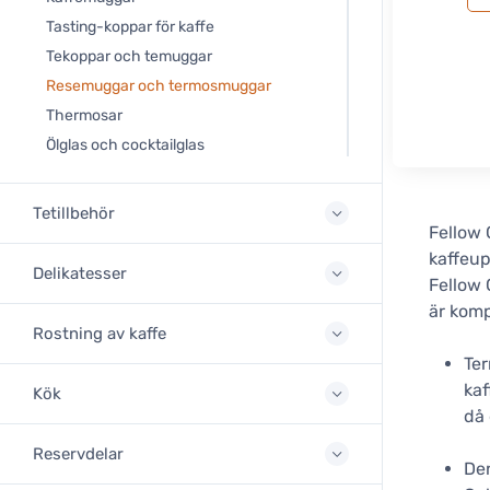
Tasting-koppar för kaffe
Tekoppar och temuggar
Resemuggar och termosmuggar
Thermosar
Ölglas och cocktailglas
Tetillbehör
Fellow
kaffeupp
Delikatesser
Fellow
är komp
Rostning av kaffe
Te
kaf
Kök
då 
Reservdelar
Den