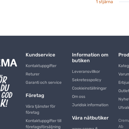
1 stjärna
Kundservice
Information om
Prod
butiken
Kontaktuppgifter
Kateg
Leveransvillkor
Returer
Varu
Sekretesspolicy
Garanti och service
Erbju
Cookieinställningar
Outle
Företag
Om oss
Nyhe
Juridisk information
Våra tjänster för
Utval
företag
Våra nätbutiker
Crema
Kontaktuppgifter till
Ab
företagsförsäljning
www.crema.fi