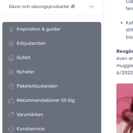
Cab
Gåvor och säsongsprodukter 🎁
te
Kaf
Inspiration & guider
dit
bis
Erbjudanden
Rengör
Outlet
även om
muggen 
Nyheter
6/2022
Paketerbjudanden
Rekommendationer till dig
Varumärken
Kundservice