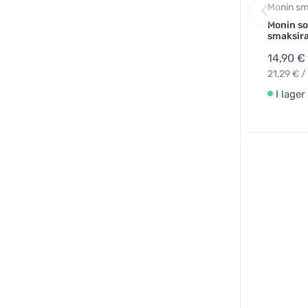
Monin sm
Monin so
smaksir
14,90 €
21,29 € / 
I lager