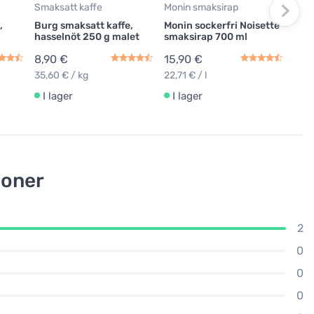
19,
Smaksatt kaffe
Monin smaksirap
19,90
,
Burg smaksatt kaffe,
Monin sockerfri Noisette
hasselnöt 250 g malet
smaksirap 700 ml
I 
8,90 €
15,90 €
35,60 € / kg
22,71 € / l
I lager
I lager
ioner
2
0
0
0