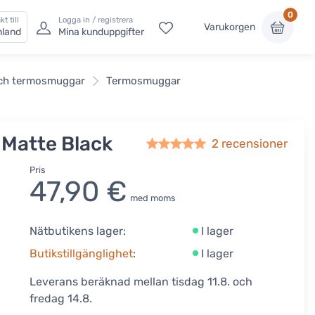
0
kt till
Logga in / registrera
Varukorgen
nland
Mina kunduppgifter
ch termosmuggar
Termosmuggar
 Matte Black
2
recensioner
Pris
47,90 €
med moms
Nätbutikens lager:
I lager
Butikstillgänglighet
:
I lager
Leverans beräknad mellan tisdag 11.8. och
fredag 14.8.