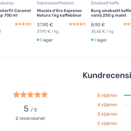
aksirap
Espressokaffebönor
Smaksatt kaffe
ckerfri Caramel
Miscela d'Oro Espresso
Burg smaksatt kaffe
ap 700 ml
Natura 1 kg kaffebönor
vanilj 250 g malet
37,90 €
8,90 €
l
37,90 € / kg
35,60 € / kg
I lager
I lager
Kundrecens
5 stjärnor
4 stjärnor
5
/ 5
3 stjärnor
2
recensioner
2 stjärnor