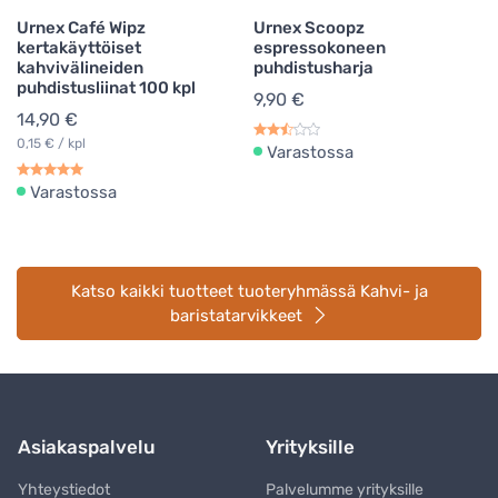
Urnex Café Wipz
Urnex Scoopz
kertakäyttöiset
espressokoneen
kahvivälineiden
puhdistusharja
puhdistusliinat 100 kpl
9,90 €
14,90 €
0,15 € / kpl
Varastossa
Varastossa
Katso kaikki tuotteet tuoteryhmässä Kahvi- ja
baristatarvikkeet
Asiakaspalvelu
Yrityksille
Yhteystiedot
Palvelumme yrityksille