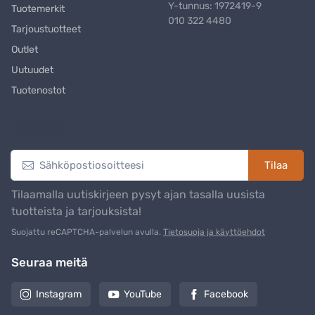
Y-tunnus: 1972419-9
Tuotemerkit
010 322 4480
Tarjoustuotteet
Outlet
Uutuudet
Tuotenostot
Uutiskirje
Tilaa
Tilaamalla uutiskirjeen pysyt ajan tasalla uusista
tuotteista ja tarjouksista!
Suojattu reCAPTCHA-palvelun avulla.
Tietosuoja ja käyttöehdot
Seuraa meitä
Instagram
YouTube
Facebook