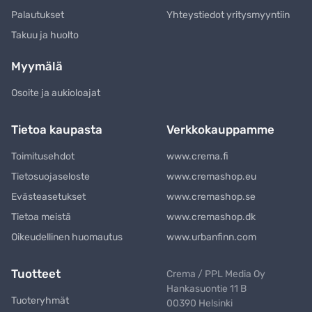
Palautukset
Yhteystiedot yritysmyyntiin
Takuu ja huolto
Myymälä
Osoite ja aukioloajat
Tietoa kaupasta
Verkkokauppamme
Toimitusehdot
www.crema.fi
Tietosuojaseloste
www.cremashop.eu
Evästeasetukset
www.cremashop.se
Tietoa meistä
www.cremashop.dk
Oikeudellinen huomautus
www.urbanfinn.com
Tuotteet
Crema / PPL Media Oy
Hankasuontie 11 B
Tuoteryhmät
00390 Helsinki