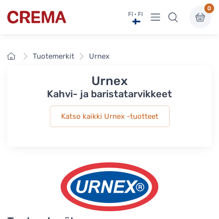
0
Näytä valikko
FI · FI
Crema
Etusivu
Tuotemerkit
Urnex
Urnex
Kahvi- ja baristatarvikkeet
Katso kaikki Urnex -tuotteet