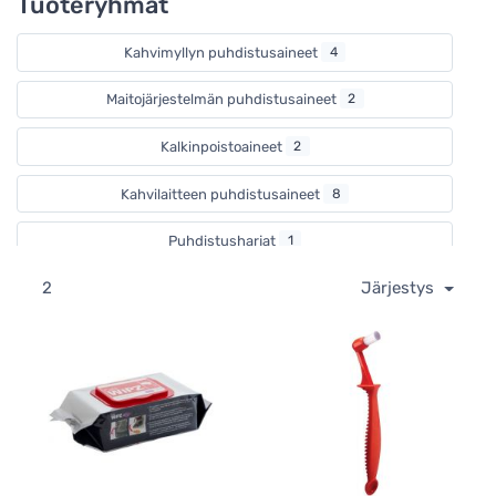
Tuoteryhmät
Kahvimyllyn puhdistusaineet
4
Maitojärjestelmän puhdistusaineet
2
Kalkinpoistoaineet
2
Kahvilaitteen puhdistusaineet
8
Puhdistusharjat
1
2
Järjestys
Puhdistusharjat
1
Puhdistusliinat
1
Puhdistusliinat
1