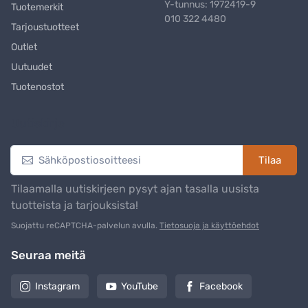
Y-tunnus: 1972419-9
Tuotemerkit
010 322 4480
Tarjoustuotteet
Outlet
Uutuudet
Tuotenostot
Uutiskirje
Tilaa
Tilaamalla uutiskirjeen pysyt ajan tasalla uusista
tuotteista ja tarjouksista!
Suojattu reCAPTCHA-palvelun avulla.
Tietosuoja ja käyttöehdot
Seuraa meitä
Instagram
YouTube
Facebook