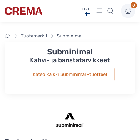
0
Näytä valikko
FI · FI
Crema
Etusivu
Tuotemerkit
Subminimal
Subminimal
Kahvi- ja baristatarvikkeet
Katso kaikki Subminimal -tuotteet