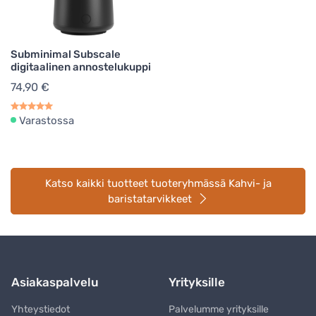
Subminimal Subscale
digitaalinen annostelukuppi
74,90 €
Varastossa
Katso kaikki tuotteet tuoteryhmässä Kahvi- ja
baristatarvikkeet
Asiakaspalvelu
Yrityksille
Yhteystiedot
Palvelumme yrityksille