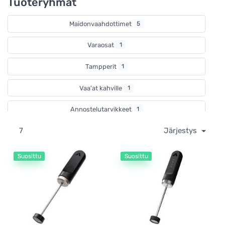
Tuoteryhmät
Maidonvaahdottimet
5
Varaosat
1
Tampperit
1
Vaa'at kahville
1
Annostelutarvikkeet
1
7
Järjestys
Suosittu
Suosittu