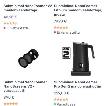
Subminimal NanoFoamer V2
Subminimal NanoFoamer
maidonvaahdottaja
Lithium maidonvaahdottaja,
musta
46,95 €
79,90 €
Ei vahvistettu
Ei vahvistettu
Subminimal NanoFoamer
Subminimal NanoFoamer
NanoScreens V2 -
Pro Gen 2 maidonvaahdotin
varaosasetti
229,00 €
9,90 €
Varastossa