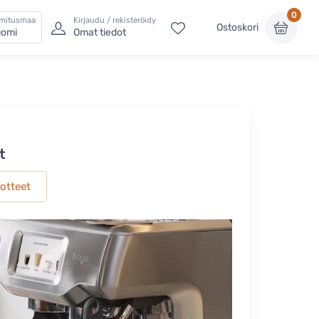
0
imitusmaa
Kirjaudu / rekisteröidy
Ostoskori
omi
Omat tiedot
t
uotteet