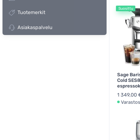
Suosittu
L
Tuotemerkit
Keitt
Asiakaspalvelu
Sage Bari
Cold SES
espressok
1 349,00 
Varasto