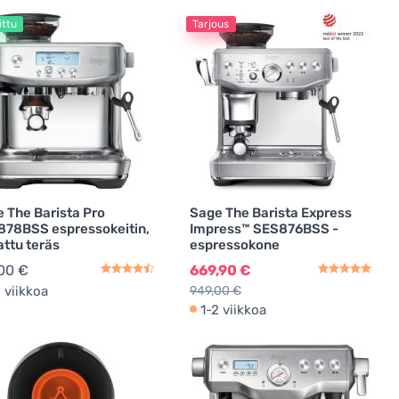
ittu
Tarjous
Kahvilaitteen puhdistusaineet
2
 The Barista Pro
Sage The Barista Express
78BSS espressokeitin,
Impress™ SES876BSS -
attu teräs
espressokone
00 €
669,90 €
2 viikkoa
949,00 €
1-2 viikkoa