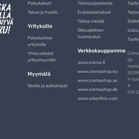
Palautukset
Tietosuojaseloste
Tuote
Takuu ja huolto
Evästeasetukset
Tarjo
Tietoa meistä
Outle
Yrityksille
Oikeudellinen
Uutu
huomautus
Palvelumme
Tuote
yrityksille
Verkkokauppamme
Crema
Yhteystiedot
Oy
yritysmyyntiin
www.crema.fi
Hanka
www.cremashop.eu
00390
Myymälä
Y-tun
www.cremashop.se
Osoite ja aukioloajat
9
www.cremashop.dk
010 
www.urbanfinn.com