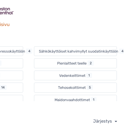
isivu
spressokäyttöön
4
Sähkökäyttöiset kahvimyllyt suodatinkäyttöön
4
Pienlaitteet teelle
2
Vedenkeittimet
1
14
Tehosekoittimet
5
Maidonvaahdottimet
1
Vohvelipäivä
2
Järjestys
Pöytäuunit
1