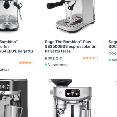
 Bambino™
Sage The Bambino™ Plus
Sage
eitin
SES500BSS espressokeitin,
SDC
S4EEU1, harjattu
harjattu teräs
39,9
599,00 €
Va
Varastossa
äivää