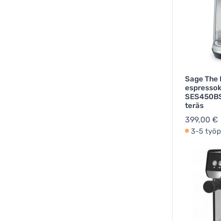
Sage The
espressok
SES450BS
teräs
399,00 €
3-5 työp