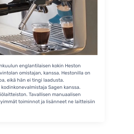
nkuulun englantilaisen kokin Heston
intolan omistajan, kanssa. Hestonilla on
a, eikä hän ei tingi laadusta.
n kodinkonevalmistaja Sagen kanssa.
iölaitteiston. Tavallisen manuaalisen
immät toiminnot ja lisänneet ne laitteisiin