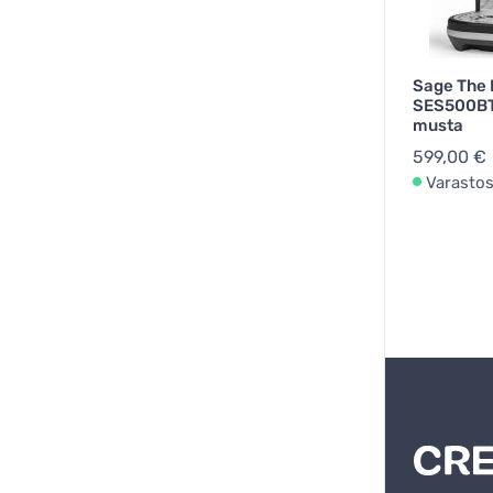
Sage The 
SES500BTR
musta
599,00 €
Varasto