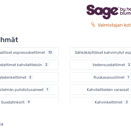
Valmistajan kot
yhmät
attiset espressokeittimet
10
Sähkökäyttöiset kahvimyllyt e
attimet kahvilaitteisiin
2
Vedensuodattimet
2
Vedenkeittimet
2
Ruokasavustimet
1
estelmän puhdistusaineet
1
Kahvilaitteiden varaosat
Suodatinkorit
9
Kahvinkeittimet
2
Jäätelökoneet
1
Vohveliraudat
2
ta
Sitruspuristimet
1
Airfryer-laitteet
1