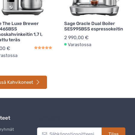
 The Luxe Brewer
Sage Oracle Dual Boiler
465BSS
SES995BSS espressokeitin
oskahvinkeitin 1,7 l,
2 990,00 €
attu teräs
Varastossa
,00 €
rastossa
ssä Kahvikoneet
teet
Uutiskirje
eryhmät
Tilaa