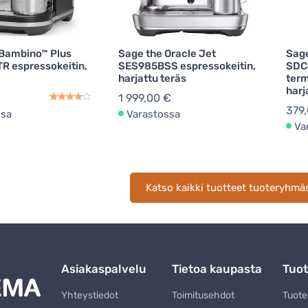
Bambino™ Plus
Sage the Oracle Jet
Sage
 espressokeitin,
SES985BSS espressokeitin,
SDC
harjattu teräs
term
harj
1 999,00 €
379
ssa
Varastossa
Va
Katso kaikki tuotteet tuoteryhmä
Asiakaspalvelu
Tietoa kaupasta
Tuot
Yhteystiedot
Toimitusehdot
Tuot