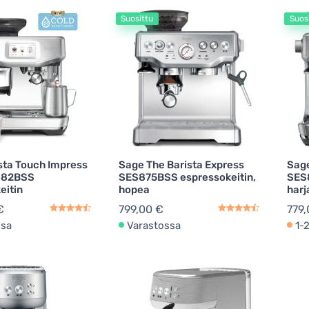
Suosittu
Suos
eivänpaahtimet
2
Kalkinpoistoaineet
1
iövälineiden varaosat
1
sta Touch Impress
Sage The Barista Express
Sage
882BSS
SES875BSS espressokeitin,
SES8
eitin
hopea
harj
€
799,00 €
779,
ssa
Varastossa
1-