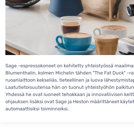
Sage -espressokoneet on kehitetty yhteistyössä maailma
Blumenthalin, kolmen Michelin tähden "The Fat Duck" -rav
ruoanlaittoon kekseliäs, tieteellinen ja luova lähestymistap
Laatutietoisuutensa hän on tuonut yhteistyöhön palkitu
Yhdessä he ovat luoneet tehokkaan ja innovatiivisen keitt
ohjauksen lisäksi ovat Sage ja Heston määrittäneet käytety
automaattisiksi toiminnoiksi.