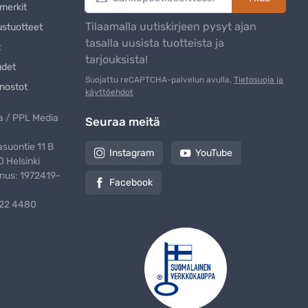
merkit
Tilaamalla uutiskirjeen pysyt ajan
ustuotteet
tasalla uusista tuotteista ja
t
tarjouksista!
udet
Suojattu reCAPTCHA-palvelun avulla.
Tietosuoja ja
nostot
käyttöehdot
 / PPL Media
Seuraa meitä
suontie 11 B
Instagram
YouTube
 Helsinki
nus: 1972419-
Facebook
322 4480