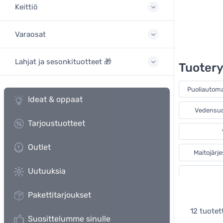
Keittiö
Varaosat
Lahjat ja sesonkituotteet 🎁
Tuoter
Puoliautoma
Ideat & oppaat
Vedensuod
Tarjoustuotteet
Outlet
Maitojärj
Uutuuksia
Pakettitarjoukset
12 tuotet
Suosittelumme sinulle