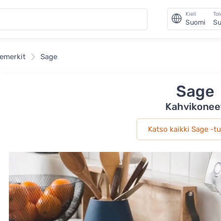
Kieli
To
Suomi
Su
emerkit
Sage
Sage
Kahvikonee
Katso kaikki Sage -t