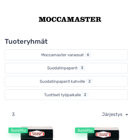
turvallinen ja kestävä sekä, mikä tärkeintä, valmistaa
erinomaista suodatinkahvia jokaisella kerralla.
Tuoteryhmät
Moccamaster varaosat
6
Suodatinpaperit
3
Suodatinpaperit kahville
2
Tuotteet työpaikalle
2
3
Järjestys
Suosittu
Suosittu