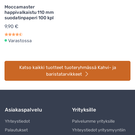
Moccamaster
happivalkaistu 110 mm
suodatinpaperi 100 kpl
9,90 €
Varastossa
Katso kaikki tuotteet tuoteryhmässä Kahvi- ja
baristatarvikkeet
Asiakaspalvelu
Yrityksille
Yhteystiedot
Palvelumme yrityksille
Palautukset
Yhteystiedot yritysmyyntiin