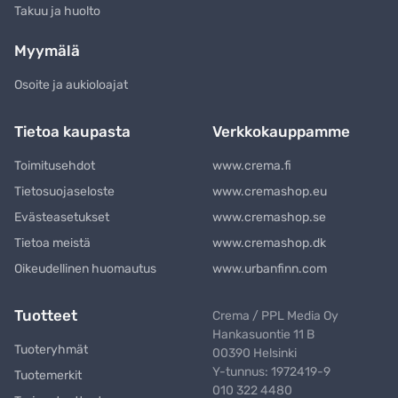
Takuu ja huolto
Myymälä
Osoite ja aukioloajat
Tietoa kaupasta
Verkkokauppamme
Toimitusehdot
www.crema.fi
Tietosuojaseloste
www.cremashop.eu
Evästeasetukset
www.cremashop.se
Tietoa meistä
www.cremashop.dk
Oikeudellinen huomautus
www.urbanfinn.com
Tuotteet
Crema / PPL Media Oy
Hankasuontie 11 B
Tuoteryhmät
00390 Helsinki
Y-tunnus: 1972419-9
Tuotemerkit
010 322 4480