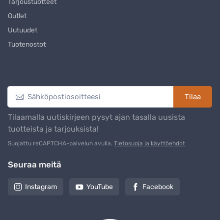
Tarjoustuotteet
Outlet
Uutuudet
Tuotenostot
Uutiskirje
Tilaa
Tilaamalla uutiskirjeen pysyt ajan tasalla uusista
tuotteista ja tarjouksista!
Suojattu reCAPTCHA-palvelun avulla.
Tietosuoja ja käyttöehdot
Seuraa meitä
Instagram
YouTube
Facebook