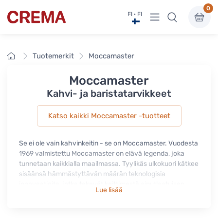
0
Näytä valikko
FI · FI
Crema
Etusivu
Tuotemerkit
Moccamaster
Moccamaster
Kahvi- ja baristatarvikkeet
Katso kaikki Moccamaster -tuotteet
Se ei ole vain kahvinkeitin - se on Moccamaster. Vuodesta
1969 valmistettu Moccamaster on elävä legenda, joka
tunnetaan kaikkialla maailmassa. Tyylikäs ulkokuori kätkee
sisäänsä hämmästyttävän määrän teknologisia
innovaatioita, jotka tekevät keittimestä ainutlaatuisen.
Lue lisää
Jokainen Moccamaster valmistetaan edelleen käsityönä
Hollannin Amerongenin tehtaalla, jossa työskentelevät
alan ammattilaiset pitävät huolta, että jokainen keitin on