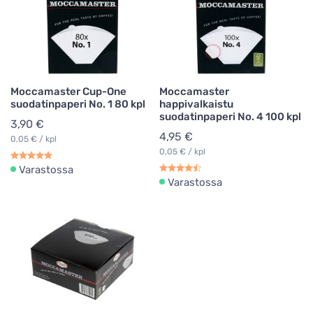
Moccamaster Cup-One
Moccamaster
suodatinpaperi No. 1 80 kpl
happivalkaistu
suodatinpaperi No. 4 100 kpl
3,90 €
4,95 €
0,05 € / kpl
0,05 € / kpl
Varastossa
Varastossa