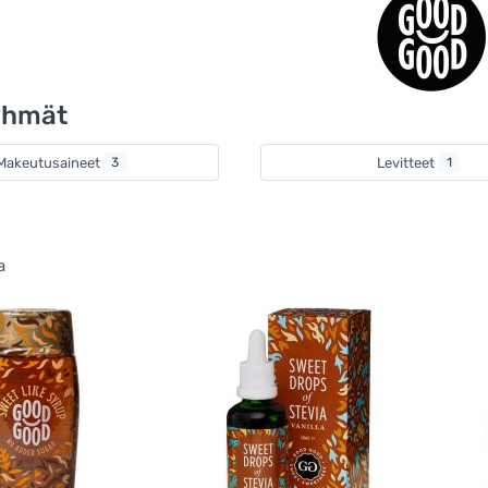
yhmät
Makeutusaineet
3
Levitteet
1
a