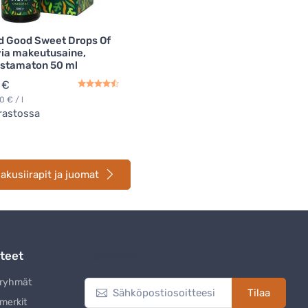
d Good Sweet Drops Of
ia makeutusaine,
stamaton 50 ml
 €
0 € / l
rastossa
akusiirapit ja juomat
teet
Uutiskirje
eryhmät
Tilaa
merkit