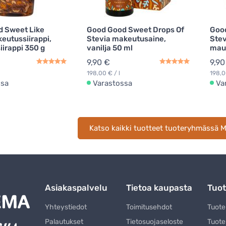
 Sweet Like
Good Good Sweet Drops Of
Goo
eutussiirappi,
Stevia makeutusaine,
Stev
iirappi 350 g
vanilja 50 ml
mau
9,90 €
9,90
198,00 € / l
198,0
ssa
Varastossa
Va
Katso kaikki tuotteet tuoteryhmässä M
Asiakaspalvelu
Tietoa kaupasta
Tuot
Yhteystiedot
Toimitusehdot
Tuot
Palautukset
Tietosuojaseloste
Tuote