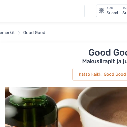
Kieli
To
Suomi
Su
emerkit
Good Good
Good Go
Makusiirapit ja 
Katso kaikki Good Good 