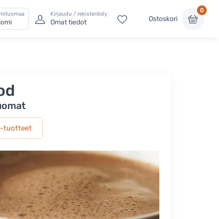
0
imitusmaa
Kirjaudu / rekisteröidy
Ostoskori
omi
Omat tiedot
od
juomat
-tuotteet