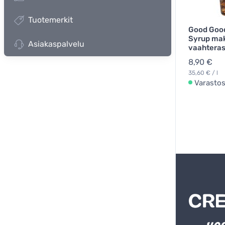
Tuotemerkit
Good Good
Syrup mak
Asiakaspalvelu
vaahteras
8,90 €
35,60 € / l
Varasto