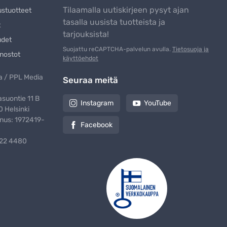
Tilaamalla uutiskirjeen pysyt ajan
ustuotteet
tasalla uusista tuotteista ja
t
tarjouksista!
udet
Suojattu reCAPTCHA-palvelun avulla.
Tietosuoja ja
nostot
käyttöehdot
 / PPL Media
Seuraa meitä
suontie 11 B
Instagram
YouTube
 Helsinki
nus: 1972419-
Facebook
322 4480