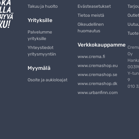
Takuu ja huolto
Evästeasetukset
Tarjo
Tietoa meistä
Outle
Yrityksille
Oikeudellinen
Uutu
huomautus
Palvelumme
Tuote
yrityksille
Verkkokauppamme
Crema
Yhteystiedot
Oy
yritysmyyntiin
www.crema.fi
Hanka
www.cremashop.eu
00390
Myymälä
Y-tun
www.cremashop.se
Osoite ja aukioloajat
9
www.cremashop.dk
010 
www.urbanfinn.com