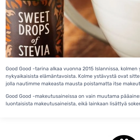
Good Good -tarina alkaa vuonna 2015 Islannissa, kolmen y
nykyaikaisista elämäntavoista. Kolme ystävystä ovat sitt
jolla nautimme makeasta mausta poistamatta itse makeut
Good Good -makeutusaineissa on vain muutama pääainesos
luontaisista makeutusaineista, eikä lainkaan lisättyä soker