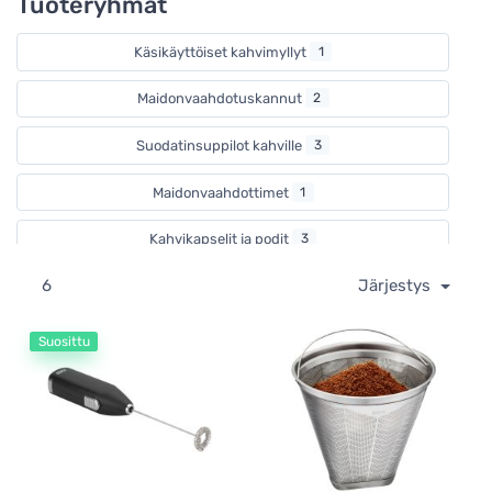
Tuoteryhmät
Käsikäyttöiset kahvimyllyt
1
Maidonvaahdotuskannut
2
Suodatinsuppilot kahville
3
Maidonvaahdottimet
1
Kahvikapselit ja podit
3
6
Järjestys
Nespresso -yhteensopivat kahvikapselit
3
Kestosuodattimet
1
Suosittu
Kaakaosirottimet
1
Vohvelipäivä
1
Kastikkeet ja lisukkeet
1