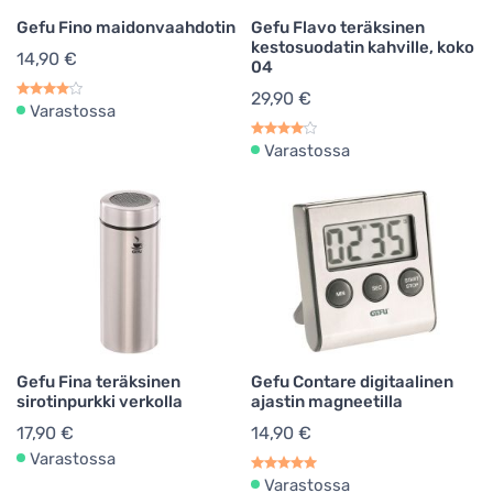
Gefu Fino maidonvaahdotin
Gefu Flavo teräksinen
Mutteripannut
5
kestosuodatin kahville, koko
14,90 €
04
Ajastimet
1
29,90 €
Varastossa
Teeajastimet
1
Varastossa
Kahvilaitteiden varaosat
1
Gefu Fina teräksinen
Gefu Contare digitaalinen
sirotinpurkki verkolla
ajastin magneetilla
17,90 €
14,90 €
Varastossa
Varastossa