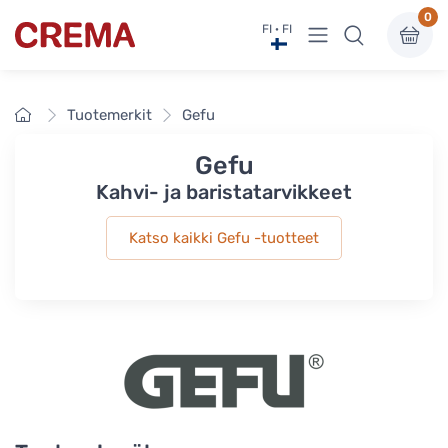
0
Näytä valikko
FI · FI
Crema
Etusivu
Tuotemerkit
Gefu
Gefu
Kahvi- ja baristatarvikkeet
Katso kaikki Gefu -tuotteet