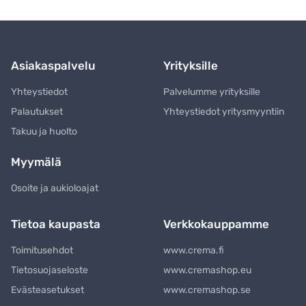
Asiakaspalvelu
Yrityksille
Yhteystiedot
Palvelumme yrityksille
Palautukset
Yhteystiedot yritysmyyntiin
Takuu ja huolto
Myymälä
Osoite ja aukioloajat
Tietoa kaupasta
Verkkokauppamme
Toimitusehdot
www.crema.fi
Tietosuojaseloste
www.cremashop.eu
Evästeasetukset
www.cremashop.se