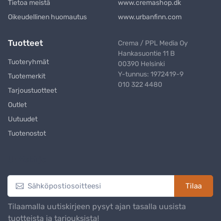
Tietoa meistä
www.cremashop.dk
Oikeudellinen huomautus
www.urbanfinn.com
Tuotteet
Crema / PPL Media Oy
Hankasuontie 11 B
Tuoteryhmät
00390 Helsinki
Y-tunnus: 1972419-9
Tuotemerkit
010 322 4480
Tarjoustuotteet
Outlet
Uutuudet
Tuotenostot
Uutiskirje
Tilaa
Tilaamalla uutiskirjeen pysyt ajan tasalla uusista
tuotteista ja tarjouksista!