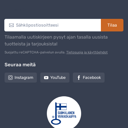
Uutiskirje
Tilaa
Tilaamalla uutiskirjeen pysyt ajan tasalla uusista
tuotteista ja tarjouksista!
Suojattu reCAPTCHA-palvelun avulla.
Tietosuoja ja käyttöehdot
Seuraa meitä
Instagram
YouTube
Facebook