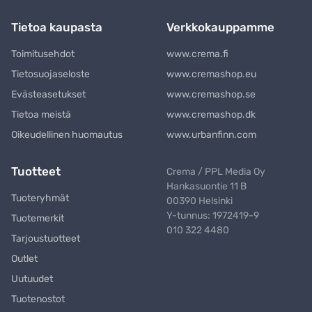
Tietoa kaupasta
Verkkokauppamme
Toimitusehdot
www.crema.fi
Tietosuojaseloste
www.cremashop.eu
Evästeasetukset
www.cremashop.se
Tietoa meistä
www.cremashop.dk
Oikeudellinen huomautus
www.urbanfinn.com
Tuotteet
Crema / PPL Media Oy
Hankasuontie 11 B
Tuoteryhmät
00390 Helsinki
Y-tunnus: 1972419-9
Tuotemerkit
010 322 4480
Tarjoustuotteet
Outlet
Uutuudet
Tuotenostot