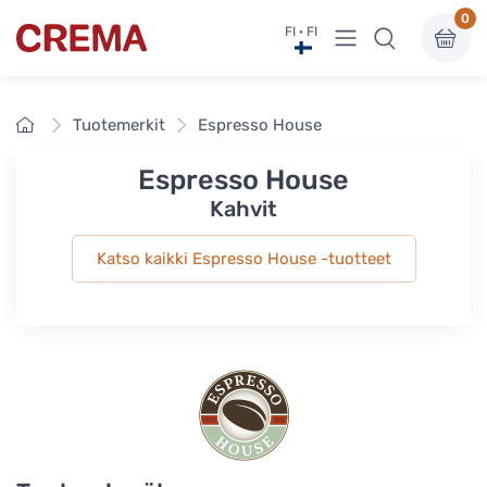
0
Näytä valikko
FI · FI
Crema
Etusivu
Tuotemerkit
Espresso House
Espresso House
Kahvit
Katso kaikki Espresso House -tuotteet