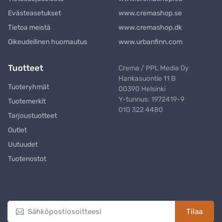
Evästeasetukset
www.cremashop.se
Tietoa meistä
www.cremashop.dk
Oikeudellinen huomautus
www.urbanfinn.com
Tuotteet
Crema / PPL Media Oy
Hankasuontie 11 B
Tuoteryhmät
00390 Helsinki
Y-tunnus: 1972419-9
Tuotemerkit
010 322 4480
Tarjoustuotteet
Outlet
Uutuudet
Tuotenostot
Uutiskirje
Tilaa