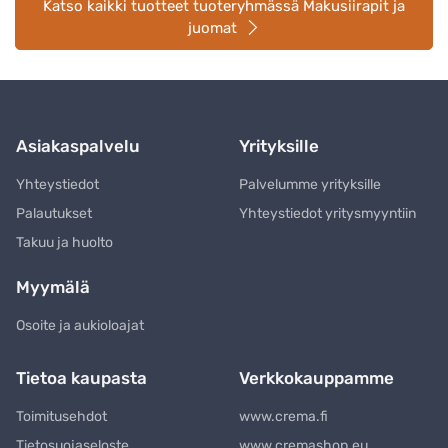
Katso kaikki tuotteet tuoteryhmässä Makusiirapit ja
juomat
Asiakaspalvelu
Yrityksille
Yhteystiedot
Palvelumme yrityksille
Palautukset
Yhteystiedot yritysmyyntiin
Takuu ja huolto
Myymälä
Osoite ja aukioloajat
Tietoa kaupasta
Verkkokauppamme
Toimitusehdot
www.crema.fi
Tietosuojaseloste
www.cremashop.eu