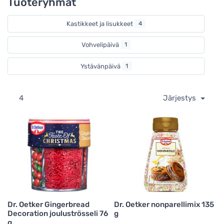
Tuoteryhmät
Kastikkeet ja lisukkeet
4
Vohvelipäivä
1
Ystävänpäivä
1
4
Järjestys
Dr. Oetker Gingerbread
Dr. Oetker nonparellimix 135
Decoration jouluströsseli 76
g
g