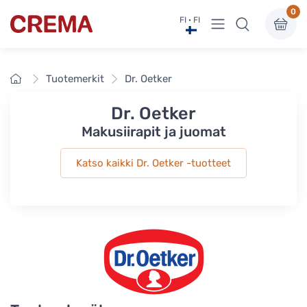
0
Näytä valikko
FI · FI
Crema
Etusivu
Tuotemerkit
Dr. Oetker
Dr. Oetker
Makusiirapit ja juomat
Katso kaikki Dr. Oetker -tuotteet