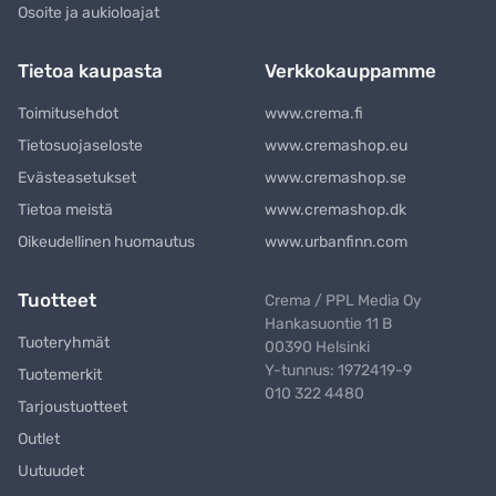
Osoite ja aukioloajat
Tietoa kaupasta
Verkkokauppamme
Toimitusehdot
www.crema.fi
Tietosuojaseloste
www.cremashop.eu
Evästeasetukset
www.cremashop.se
Tietoa meistä
www.cremashop.dk
Oikeudellinen huomautus
www.urbanfinn.com
Tuotteet
Crema / PPL Media Oy
Hankasuontie 11 B
Tuoteryhmät
00390 Helsinki
Y-tunnus: 1972419-9
Tuotemerkit
010 322 4480
Tarjoustuotteet
Outlet
Uutuudet