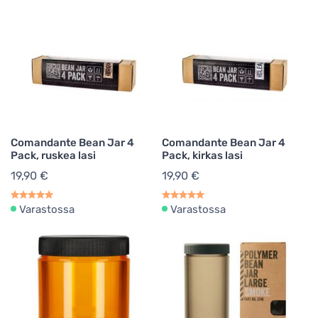
Kahvimyllyn puhdistusaineet
1
Avaimenperät
1
Merch
6
Comandante Bean Jar 4
Comandante Bean Jar 4
Pack, ruskea lasi
Pack, kirkas lasi
19,90 €
19,90 €
Varastossa
Varastossa