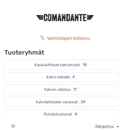
katsella. Comandante on mylly niille, joille vain täydellinen
on kyllin hyvä.
Valmistajan kotisivu
Tuoteryhmät
Käsikäyttöiset kahvimyllyt
15
Kahvi retkellä
4
Kahvin säilytys
17
Kahvilaitteiden varaosat
23
Puhdistusharjat
8
17
Järjestys
Ystävänpäivä
2