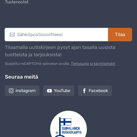
Tuotenostot
Uutiskirje
Tilaa
Tilaamalla uutiskirjeen pysyt ajan tasalla uusista
tuotteista ja tarjouksista!
Suojattu reCAPTCHA-palvelun avulla.
Tietosuoja ja käyttöehdot
Seuraa meitä
Instagram
YouTube
Facebook