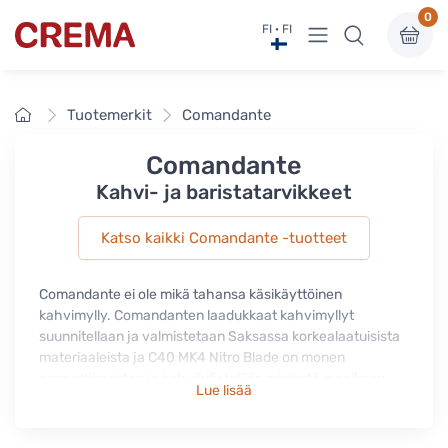
0
Näytä valikko
FI · FI
Crema
Etusivu
Tuotemerkit
Comandante
Comandante
Kahvi- ja baristatarvikkeet
Katso kaikki Comandante -tuotteet
Comandante ei ole mikä tahansa käsikäyttöinen
kahvimylly. Comandanten laadukkaat kahvimyllyt
suunnitellaan ja valmistetaan Saksassa korkealaatuisista
materiaaleista ja C40 MK4 Nitro Blade on monen
ammattibaristan ja kahvihifistelijän mielestä maailman
Lue lisää
paras käsikäyttöinen kahvimylly. Comandante -
kahvimylly sopii kaikille jauhatuskarkeuksille, se on
luotettava ja helppokäyttöinen ja kaiken lisäksi kaunis