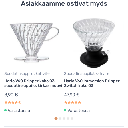
Asiakkaamme ostivat myös
Su
Ha
su
kp
5
0,
Suodatinsuppilot kahville
Suodatinsuppilot kahville
Hario V60 Dripper koko 03
Hario V60 Immersion Dripper
suodatinsuppilo, kirkas muovi
Switch koko 03
8,90 €
47,90 €
Varastossa
Varastossa