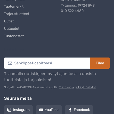
00390 Helsinki
Y-tunnus: 1972419-9
Tuotemerkit
010 322 4480
Tarjoustuotteet
Outlet
Uutuudet
Tuotenostot
Uutiskirje
Tilaa
Tilaamalla uutiskirjeen pysyt ajan tasalla uusista
tuotteista ja tarjouksista!
Suojattu reCAPTCHA-palvelun avulla.
Tietosuoja ja käyttöehdot
Seuraa meitä
Instagram
YouTube
Facebook