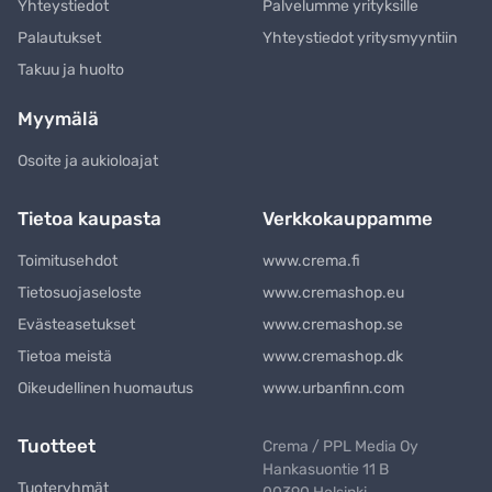
Yhteystiedot
Palvelumme yrityksille
Palautukset
Yhteystiedot yritysmyyntiin
Takuu ja huolto
Myymälä
Osoite ja aukioloajat
Tietoa kaupasta
Verkkokauppamme
Toimitusehdot
www.crema.fi
Tietosuojaseloste
www.cremashop.eu
Evästeasetukset
www.cremashop.se
Tietoa meistä
www.cremashop.dk
Oikeudellinen huomautus
www.urbanfinn.com
Tuotteet
Crema / PPL Media Oy
Hankasuontie 11 B
Tuoteryhmät