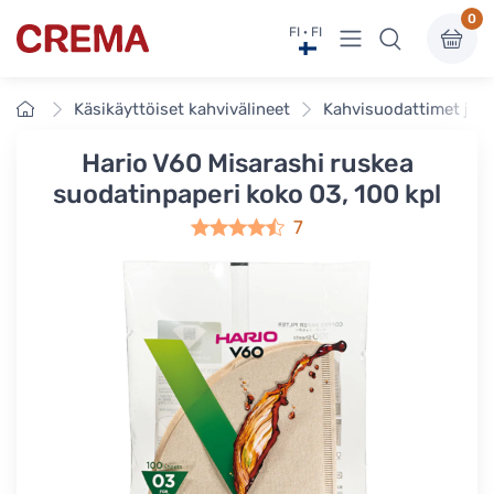
0
Näytä valikko
FI · FI
Crema
Etusivu
Käsikäyttöiset kahvivälineet
Kahvisuodattimet ja t
Hario V60 Misarashi ruskea
suodatinpaperi koko 03, 100 kpl
7