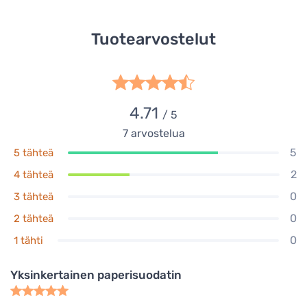
Tuotearvostelut
4.71
/ 5
7
arvostelua
5
5 tähteä
2
4 tähteä
0
3 tähteä
0
2 tähteä
0
1 tähti
Yksinkertainen paperisuodatin