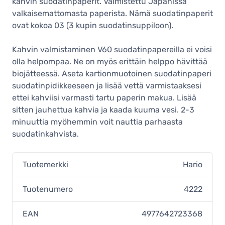
kahvin suodatinpaperit. Valmistettu Japanissa
valkaisemattomasta paperista. Nämä suodatinpaperit
ovat kokoa 03 (3 kupin suodatinsuppiloon).
Kahvin valmistaminen V60 suodatinpapereilla ei voisi
olla helpompaa. Ne on myös erittäin helppo hävittää
biojätteessä. Aseta kartionmuotoinen suodatinpaperi
suodatinpidikkeeseen ja lisää vettä varmistaaksesi
ettei kahviisi varmasti tartu paperin makua. Lisää
sitten jauhettua kahvia ja kaada kuuma vesi. 2-3
minuuttia myöhemmin voit nauttia parhaasta
suodatinkahvista.
Tuotemerkki
Hario
Tuotenumero
4222
EAN
4977642723368