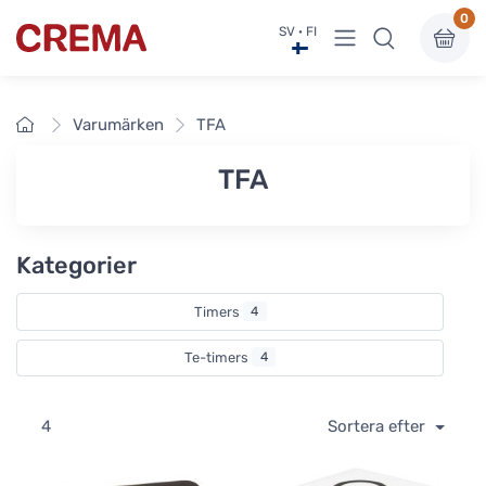
0
Visa undermeny
SV · FI
Crema
Framsidan
Varumärken
TFA
TFA
Kategorier
Timers
4
Te-timers
4
4
Sortera efter