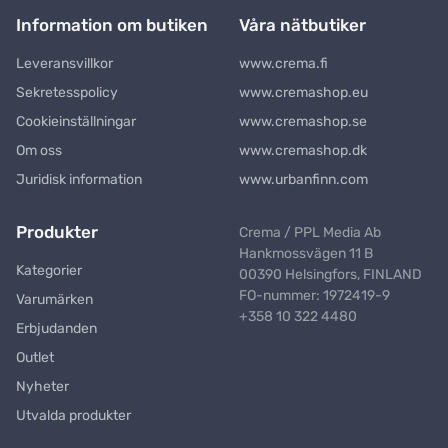
Information om butiken
Våra nätbutiker
Leveransvillkor
www.crema.fi
Sekretesspolicy
www.cremashop.eu
Cookieinställningar
www.cremashop.se
Om oss
www.cremashop.dk
Juridisk information
www.urbanfinn.com
Produkter
Crema / PPL Media Ab
Hankmossvägen 11 B
Kategorier
00390 Helsingfors, FINLAND
FO-nummer: 1972419-9
Varumärken
+358 10 322 4480
Erbjudanden
Outlet
Nyheter
Utvalda produkter