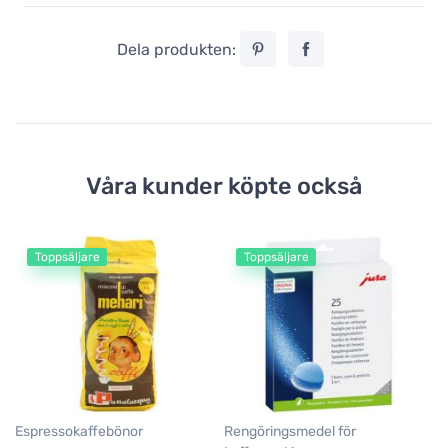
Dela produkten:
Våra kunder köpte också
Toppsäljare
Toppsäljare
Va
Ju
1
Espressokaffebönor
Rengöringsmedel för