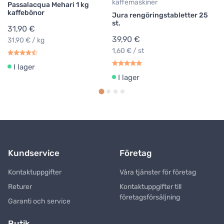
kaffemaskiner
Passalacqua Mehari 1 kg
kaffebönor
Jura rengöringstabletter 25
st.
31,90 €
39,90 €
31,90 € / kg
1,60 € / st
I lager
I lager
Kundservice
Företag
Kontaktuppgifter
Våra tjänster för företag
Returer
Kontaktuppgifter till
företagsförsäljning
Garanti och service
Butik