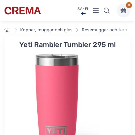
0
Visa undermeny
SV · FI
Crema
Framsidan
Koppar, muggar och glas
Resemuggar och termos
Yeti Rambler Tumbler 295 ml