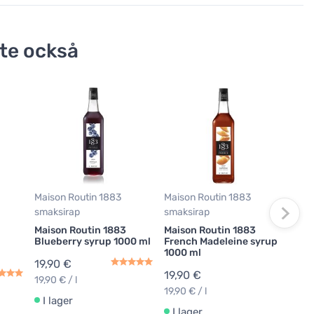
te också
Mais
smak
Mai
Toa
syr
19,
Maison Routin 1883
Maison Routin 1883
19,90
smaksirap
smaksirap
Maison Routin 1883
Maison Routin 1883
I 
p
Blueberry syrup 1000 ml
French Madeleine syrup
1000 ml
19,90 €
19,90 €
19,90 € / l
19,90 € / l
I lager
I lager