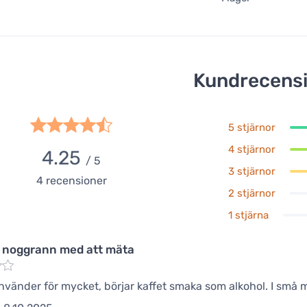
Kundrecens
5 stjärnor
4 stjärnor
4.25
/ 5
3 stjärnor
4
recensioner
2 stjärnor
1 stjärna
r noggrann med att mäta
vänder för mycket, börjar kaffet smaka som alkohol. I små 