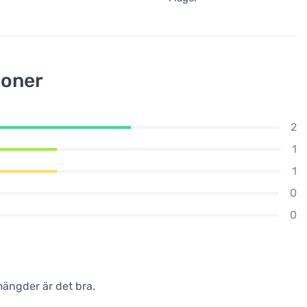
ioner
2
1
1
0
0
mängder är det bra.