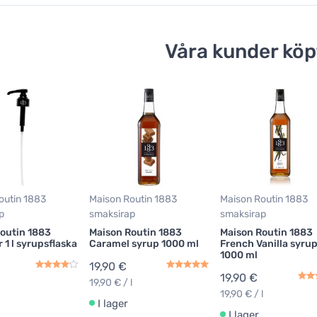
Våra kunder köp
outin 1883
Maison Routin 1883
Maison Routin 1883
p
smaksirap
smaksirap
outin 1883
Maison Routin 1883
Maison Routin 1883
 1 l syrupsflaska
Caramel syrup 1000 ml
French Vanilla syru
1000 ml
19,90 €
19,90 €
19,90 € / l
19,90 € / l
I lager
I lager