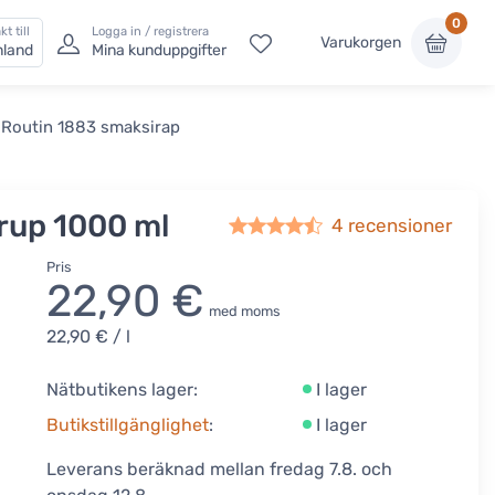
0
kt till
Logga in / registrera
Varukorgen
nland
Mina kunduppgifter
 Routin 1883 smaksirap
rup 1000 ml
4
recensioner
Pris
22,90 €
med moms
22,90 €
/ l
Nätbutikens lager:
I lager
Butikstillgänglighet
:
I lager
Leverans beräknad mellan fredag 7.8. och