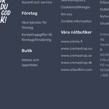
Sekretesspolicy
Garanti och service
Erbju
Cookieinställningar
Outle
Företag
Om oss
Nyhe
Juridisk information
Våra tjänster för
Utval
företag
Våra nätbutiker
Crema
Kontaktuppgifter till
Ab
företagsförsäljning
www.crema.fi
Hank
www.cremashop.eu
B
Butik
00390
www.cremashop.se
Adress och
FINL
www.cremashop.dk
öppettider
FO-n
www.urbanfinn.com
1972
+358 