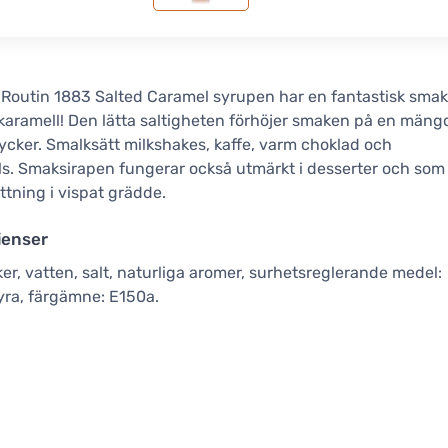
Routin 1883 Salted Caramel syrupen har en fantastisk smak
 karamell! Den lätta saltigheten förhöjer smaken på en mäng
rycker. Smalksätt milkshakes, kaffe, varm choklad och
ls. Smaksirapen fungerar också utmärkt i desserter och som
tning i vispat grädde.
ienser
er, vatten, salt, naturliga aromer, surhetsreglerande medel:
yra, färgämne: E150a.