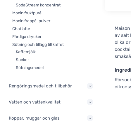
SodaStream koncentrat
Monin fruktpuré
Monin frappé-pulver
Maison 
Chai latte
av salt
Färdiga drycker
olika d
Sötning och tillägg till kaffet
cocktai
Kaffemjölk
smaksät
Socker
Sötningsmedel
Ingred
Rörsock
Rengöringsmedel och tillbehör
citrons
Vatten och vattenkvalitet
Koppar, muggar och glas