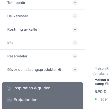
Tetillbehör
Delikatesser
Rostning av kaffe
Kök
Reservdelar
Maison R
Gåvor och säsongsprodukter 🎁
smaksira
Maison R
pump för
Inspiration & guider
5,90 €
I lager
Erbjudanden