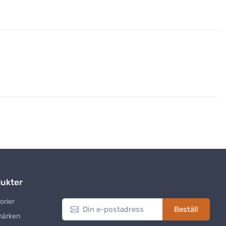
ukter
Nyhetsbrev
orier
Beställ
märken