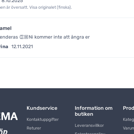
8.10.2025
n är översatt. Visa originalet (finska).
ramel
deras 👏🏼Ni kommer inte att ångra er
rina
12.11.2021
Kundservice
Information om
Prod
butiken
Kontaktuppgifter
Kateg
Leveransvillkor
Returer
Varu