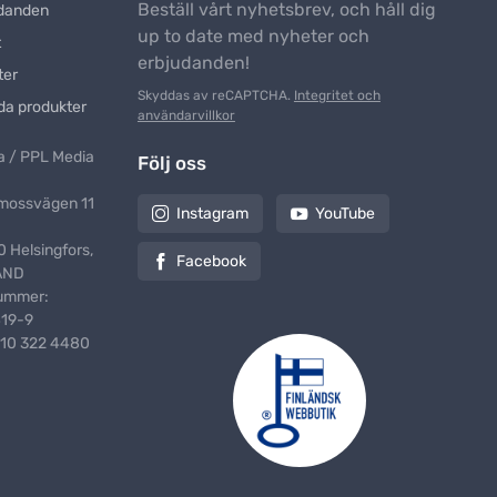
Beställ vårt nyhetsbrev, och håll dig
danden
up to date med nyheter och
t
erbjudanden!
ter
Skyddas av reCAPTCHA.
Integritet och
da produkter
användarvillkor
 / PPL Media
Följ oss
mossvägen 11
Instagram
YouTube
 Helsingfors,
Facebook
AND
ummer:
419-9
10 322 4480