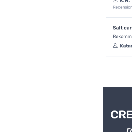
K.W.
Recensione
Salt ca
Rekommen
Kata