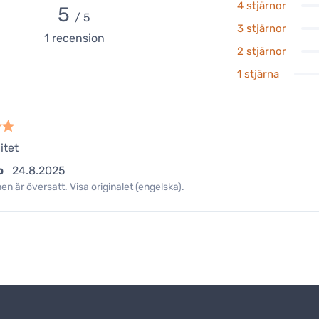
4 stjärnor
5
/ 5
3 stjärnor
1
recension
2 stjärnor
1 stjärna
itet
b
24.8.2025
n är översatt. Visa originalet (engelska).