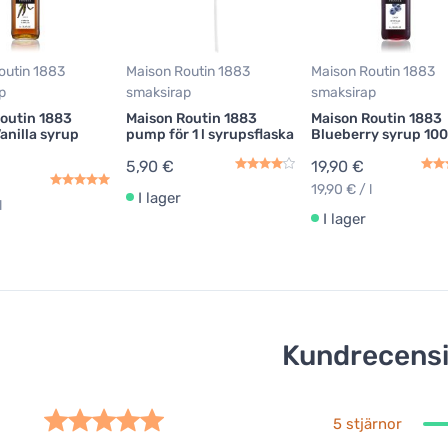
outin 1883
Maison Routin 1883
Maison Routin 1883
p
smaksirap
smaksirap
outin 1883
Maison Routin 1883
Maison Routin 1883
anilla syrup
pump för 1 l syrupsflaska
Blueberry syrup 10
5,90 €
19,90 €
19,90 € / l
I lager
l
I lager
Kundrecens
5 stjärnor