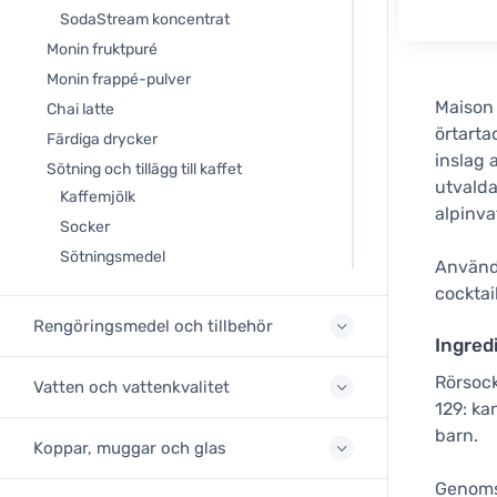
SodaStream koncentrat
Monin fruktpuré
Monin frappé-pulver
Maison
Chai latte
örtarta
Färdiga drycker
inslag 
Sötning och tillägg till kaffet
utvalda
Kaffemjölk
alpinva
Socker
Sötningsmedel
Användn
cocktai
Rengöringsmedel och tillbehör
Ingred
Rörsock
Vatten och vattenkvalitet
129: ka
barn.
Koppar, muggar och glas
Genomsn