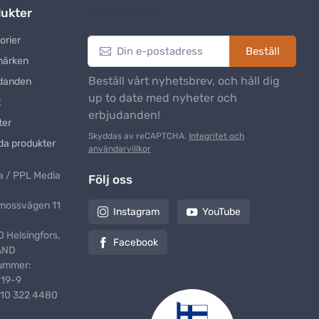
ukter
Nyhetsbrev
orier
Beställ
märken
Beställ vårt nyhetsbrev, och håll dig
danden
up to date med nyheter och
t
erbjudanden!
ter
Skyddas av reCAPTCHA.
Integritet och
da produkter
användarvillkor
 / PPL Media
Följ oss
mossvägen 11
Instagram
YouTube
 Helsingfors,
Facebook
AND
ummer:
419-9
10 322 4480