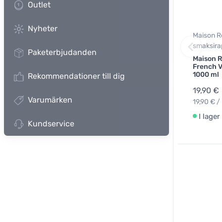
Outlet
Nyheter
Maison R
smaksira
Paketerbjudanden
Maison R
French V
1000 ml
Rekommendationer till dig
19,90 €
Varumärken
19,90 € / 
I lager
Kundservice