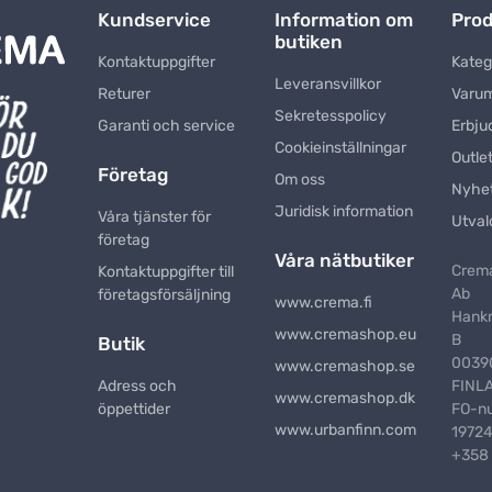
Kundservice
Information om
Prod
butiken
Kontaktuppgifter
Kateg
Leveransvillkor
Returer
Varu
Sekretesspolicy
Garanti och service
Erbju
Cookieinställningar
Outle
Företag
Om oss
Nyhe
Juridisk information
Våra tjänster för
Utval
företag
Våra nätbutiker
Crema
Kontaktuppgifter till
Ab
företagsförsäljning
www.crema.fi
Hank
www.cremashop.eu
B
Butik
00390
www.cremashop.se
Adress och
FINL
www.cremashop.dk
öppettider
FO-n
www.urbanfinn.com
1972
+358 