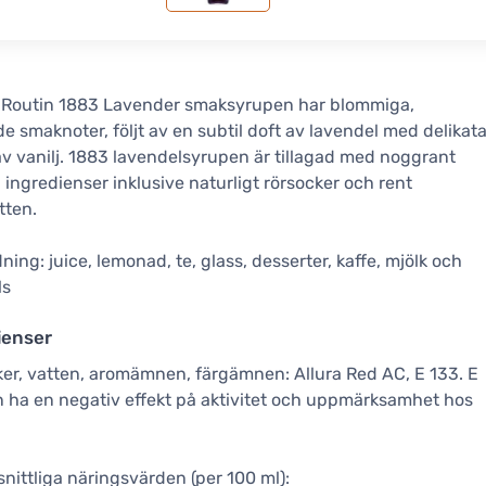
 Routin 1883 Lavender smaksyrupen har blommiga,
de smaknoter, följt av en subtil doft av lavendel med delikat
av vanilj. 1883 lavendelsyrupen är tillagad med noggrant
 ingredienser inklusive naturligt rörsocker och rent
tten.
ing: juice, lemonad, te, glass, desserter, kaffe, mjölk och
ls
ienser
er, vatten, aromämnen, färgämnen: Allura Red AC, E 133. E
n ha en negativ effekt på aktivitet och uppmärksamhet hos
ittliga näringsvärden (per 100 ml):