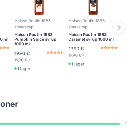
Mai
Fre
100
19,
Maison Routin 1883
Maison Routin 1883
19,90
smaksirap
smaksirap
Maison Routin 1883
Maison Routin 1883
I 
00 ml
Pumpkin Spice syrup
Caramel syrup 1000 ml
1000 ml
19,90 €
19,90 €
19,90 € / l
19,90 € / l
I lager
I lager
ioner
1