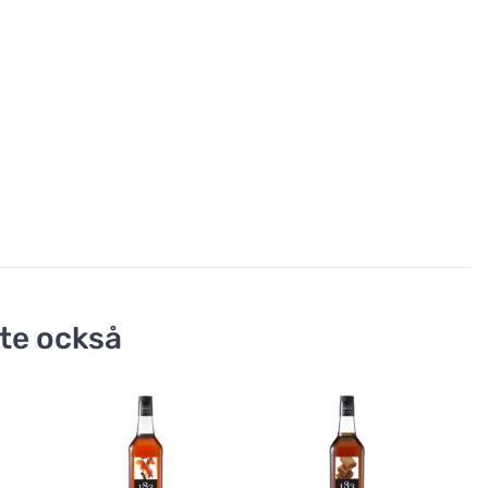
te också
Mais
smak