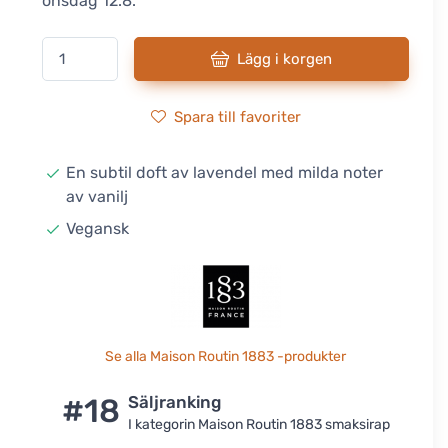
onsdag 12.8.
Lägg i korgen
Spara till favoriter
En subtil doft av lavendel med milda noter
av vanilj
Vegansk
Se alla Maison Routin 1883 -produkter
#18
Säljranking
I kategorin Maison Routin 1883 smaksirap