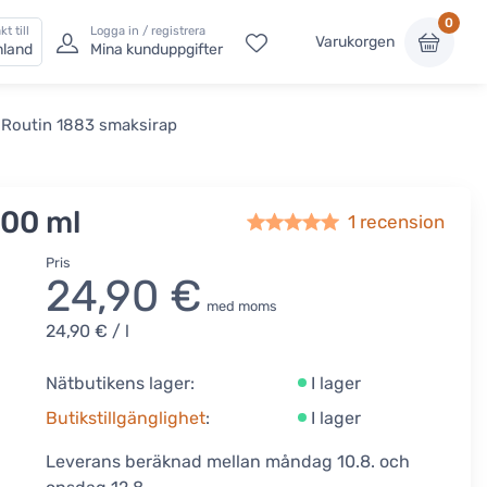
0
kt till
Logga in / registrera
Varukorgen
nland
Mina kunduppgifter
 Routin 1883 smaksirap
000 ml
1 recension
Pris
24,90 €
med moms
24,90 €
/ l
Nätbutikens lager:
I lager
Butikstillgänglighet
:
I lager
Leverans beräknad mellan måndag 10.8. och