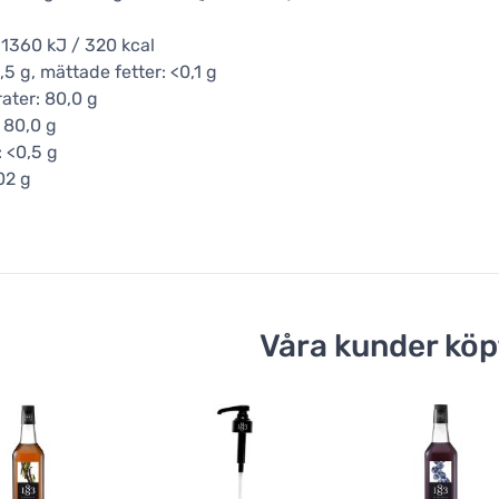
 1360 kJ / 320 kcal
,5 g, mättade fetter: <0,1 g
ater: 80,0 g
 80,0 g
: <0,5 g
02 g
Våra kunder köp