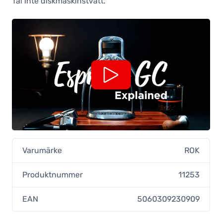
Tål inte diskmaskinstvätt.
Varumärke
ROK
Produktnummer
11253
EAN
5060309230909