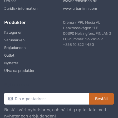
Om oss
www.cremashop.dk
Juridisk information
www.urbanfinn.com
Produkter
Crema / PPL Media Ab
Hankmossvägen 11 B
Kategorier
00390 Helsingfors, FINLAND
FO-nummer: 1972419-9
Varumärken
+358 10 322 4480
Erbjudanden
Outlet
Nyheter
Utvalda produkter
Nyhetsbrev
Beställ
Beställ vårt nyhetsbrev, och håll dig up to date med
nyheter och erbjudanden!