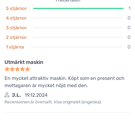
1
5 stjärnor
0
4 stjärnor
0
3 stjärnor
0
2 stjärnor
0
1 stjärna
Utmärkt maskin
En mycket attraktiv maskin. Köpt som en present och
mottagaren är mycket nöjd med den.
J.L.
19.12.2024
Recensionen är översatt. Visa originalet (engelska).