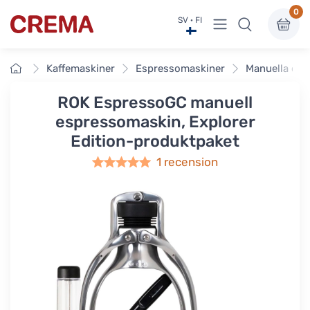
0
Visa undermeny
SV · FI
Crema
Framsidan
Kaffemaskiner
Espressomaskiner
Manuella es
ROK EspressoGC manuell
espressomaskin, Explorer
Edition-produktpaket
1 recension