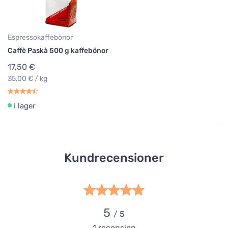
Espressokaffebönor
Caffè Paskà 500 g kaffebönor
17,50 €
35,00 € / kg
I lager
Kundrecensioner
5
/ 5
1
recension