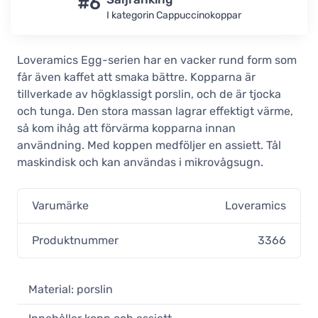
#6
I kategorin Cappuccinokoppar
Loveramics Egg Mint
cappuccinokopp 200 ml
19,90 €
Loveramics Egg-serien har en vacker rund form som
I lager
får även kaffet att smaka bättre. Kopparna är
Loveramics Egg Gunpowder
tillverkade av högklassigt porslin, och de är tjocka
cappuccinokopp 200 ml
och tunga. Den stora massan lagrar effektigt värme,
19,90 €
så kom ihåg att förvärma kopparna innan
I lager
användning. Med koppen medföljer en assiett. Tål
maskindisk och kan användas i mikrovågsugn.
Loveramics Egg Granite
cappuccinokopp 200 ml
19,90 €
Varumärke
Loveramics
I lager
Loveramics Egg Denim
Produktnummer
3366
cappuccinokopp 200 ml
19,90 €
I lager
Material: porslin
Loveramics Egg Caramel
cappuccinokopp 200 ml