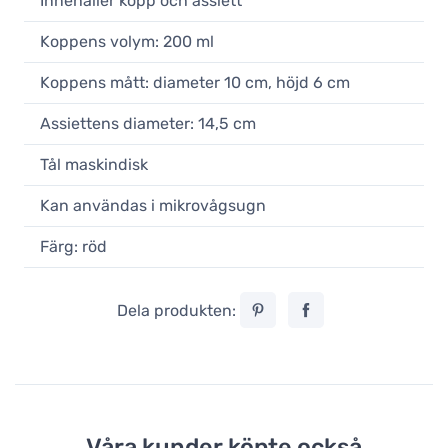
Innehåller kopp och assiett
19,90 €
Koppens volym: 200 ml
Obekräftad
Loveramics Egg Brown
Koppens mått: diameter 10 cm, höjd 6 cm
cappuccinokopp 200 ml
19,90 €
Assiettens diameter: 14,5 cm
I lager
Tål maskindisk
Loveramics Egg Black
cappuccinokopp 200 ml
Kan användas i mikrovågsugn
19,90 €
Obekräftad
Färg: röd
Dela produkten:
Våra kunder köpte också