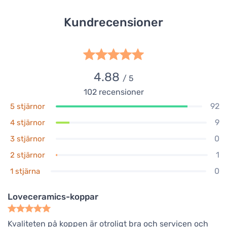
Kundrecensioner
4.88
/ 5
102
recensioner
92
5 stjärnor
9
4 stjärnor
0
3 stjärnor
1
2 stjärnor
0
1 stjärna
Loveceramics-koppar
Kvaliteten på koppen är otroligt bra och servicen och