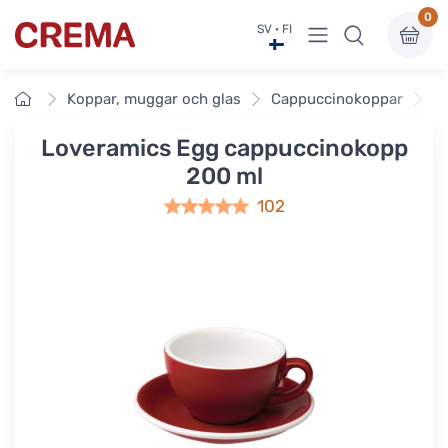
0
Visa undermeny
SV · FI
Crema
Framsidan
Koppar, muggar och glas
Cappuccinokoppar
L
Loveramics Egg cappuccinokopp
200 ml
102