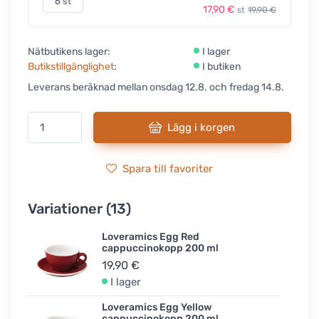
6 st
17,90 €
st
19,90 €
Nätbutikens lager:
I lager
Butikstillgänglighet
:
I butiken
Leverans beräknad mellan onsdag 12.8. och fredag 14.8.
Lägg i korgen
Spara till favoriter
Variationer (13)
Loveramics Egg Red
cappuccinokopp 200 ml
19,90 €
I lager
Loveramics Egg Yellow
cappuccinokopp 200 ml