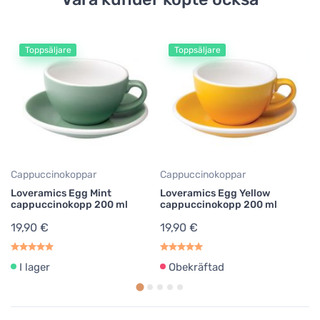
Toppsäljare
Toppsäljare
Cappuccinokoppar
Cappuccinokoppar
Ca
Loveramics Egg Mint
Loveramics Egg Yellow
L
cappuccinokopp 200 ml
cappuccinokopp 200 ml
c
19,90 €
19,90 €
1
I lager
Obekräftad