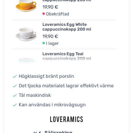
19,90 €
Obekräftad
Loveramics Egg White
cappuccinokopp 200 ml
19,90 €
I lager
Loveramics Egg Teal
cappuccinokopp 200 ml
19,90 €
Obekräftad
Högklassigt bränt porslin
Loveramics Egg Taupe
Det tjocka materialet lagrar effektivt värme
cappuccinokopp 200 ml
Tål maskindisk
19,90 €
I lager
Kan användas i mikrovågsugn
Loveramics Egg River Blue
cappuccinokopp 200 ml
19,90 €
I lager
Säljranking