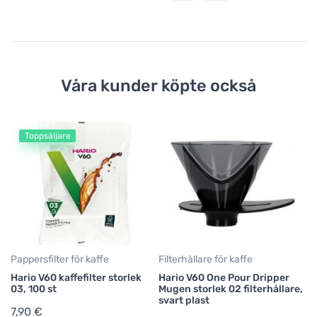
Våra kunder köpte också
Toppsäljare
T
Jo
t
1
Pappersfilter för kaffe
Filterhållare för kaffe
Hario V60 kaffefilter storlek
Hario V60 One Pour Dripper
03, 100 st
Mugen storlek 02 filterhållare,
svart plast
7,90 €