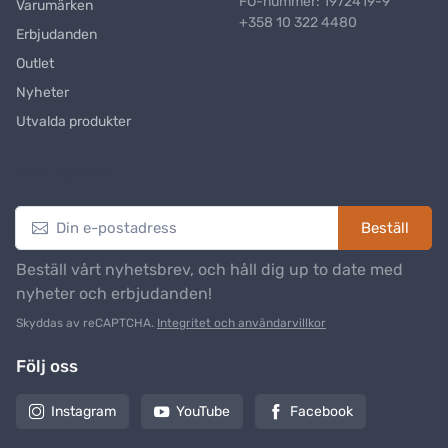
FO-nummer: 1972419-9
Varumärken
+358 10 322 4480
Erbjudanden
Outlet
Nyheter
Utvalda produkter
Nyhetsbrev
Beställ
Beställ vårt nyhetsbrev, och håll dig up to date med
nyheter och erbjudanden!
Skyddas av reCAPTCHA.
Integritet och användarvillkor
Följ oss
Instagram
YouTube
Facebook