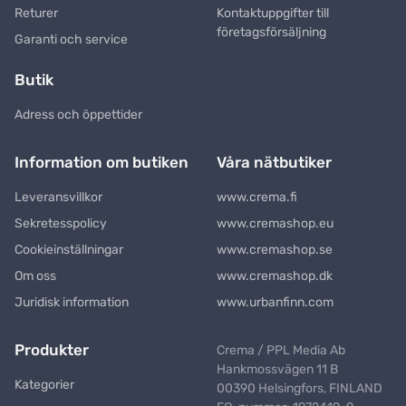
Returer
Kontaktuppgifter till
företagsförsäljning
Garanti och service
Butik
Adress och öppettider
Information om butiken
Våra nätbutiker
Leveransvillkor
www.crema.fi
Sekretesspolicy
www.cremashop.eu
Cookieinställningar
www.cremashop.se
Om oss
www.cremashop.dk
Juridisk information
www.urbanfinn.com
Produkter
Crema / PPL Media Ab
Hankmossvägen 11 B
Kategorier
00390 Helsingfors, FINLAND