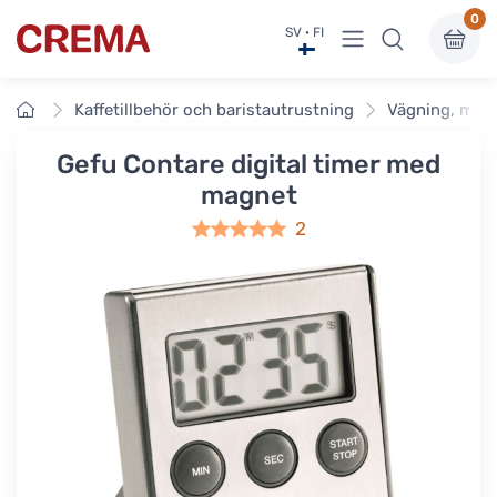
0
Visa undermeny
SV · FI
Crema
Framsidan
Kaffetillbehör och baristautrustning
Vägning, mätn
Gefu Contare digital timer med
magnet
2