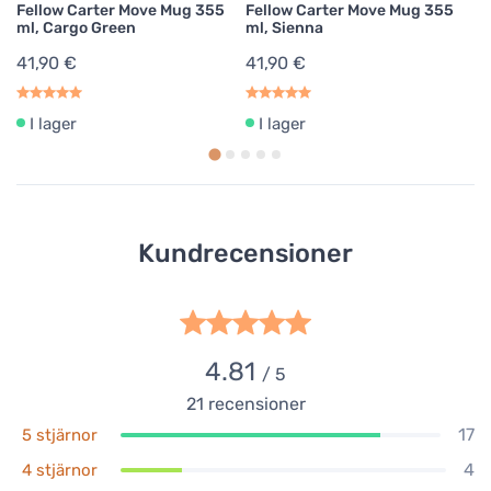
Fellow Carter Move Mug 355
Fellow Carter Move Mug 355
Fe
ml, Cargo Green
ml, Sienna
ml
41,90 €
41,90 €
4
I lager
I lager
Kundrecensioner
4.81
/ 5
21
recensioner
17
5 stjärnor
4
4 stjärnor