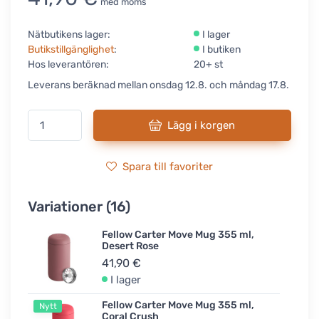
med moms
Nätbutikens lager:
I lager
Butikstillgänglighet
:
I butiken
Hos leverantören:
20+ st
Leverans beräknad mellan onsdag 12.8. och måndag 17.8.
Lägg i korgen
Spara till favoriter
Variationer (16)
Fellow Carter Move Mug 355 ml,
Desert Rose
41,90 €
I lager
Fellow Carter Move Mug 355 ml,
Nytt
Coral Crush