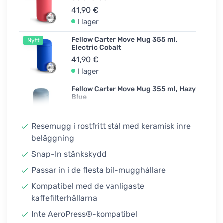
41,90 €
I lager
Fellow Carter Move Mug 355 ml,
Nytt
Electric Cobalt
41,90 €
I lager
Fellow Carter Move Mug 355 ml, Hazy
Blue
41,90 €
I lager
Resemugg i rostfritt stål med keramisk inre
beläggning
Fellow Carter Move Mug 355 ml,
Nytt
Sporty Green
Snap-In stänkskydd
41,90 €
Passar in i de flesta bil-mugghållare
I lager
Kompatibel med de vanligaste
Fellow Carter Move Mug 355 ml,
mattvit
kaffefilterhållarna
41,90 €
Inte AeroPress®-kompatibel
I lager