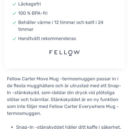
Läckagefri
Fellow Carter Move Mug 355 ml,
Sand Dune
100 % BPA-fri
41,90 €
Behåller värme i 12 timmar och kallt i 24
I lager
timmar
Fellow Carter Move Mug 355 ml, Peri
Handtvätt rekommenderas
Twinkle
41,90 €
I lager
Fellow Carter Move Mug 355 ml, Mint
Chip
41,90 €
Fellow Carter Move Mug -termosmuggen passar in i
I lager
de flesta mugghållare och är utrustad med ett Snap-
In -stänkskydd, som räddar din dryck vid plötsliga
Fellow Carter Move Mug 355 ml,
Smoke Green
stötar och tvärnitar. Stänkskyddet är en ny funktion
41,90 €
som inte följer med Fellow Carter Everywhere Mug -
2-4 veckor
termosmuggen.
Fellow Carter Move Mug 355 ml,
Cargo Green
Snap-In -stänskyddet håller ditt kaffe i säkerhet,