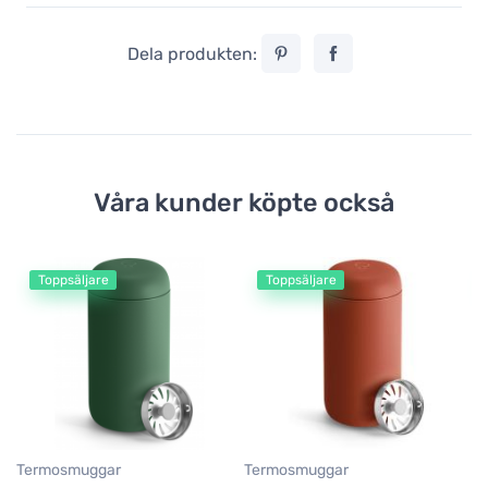
Dela produkten:
Våra kunder köpte också
Toppsäljare
Toppsäljare
Termosmuggar
Termosmuggar
T