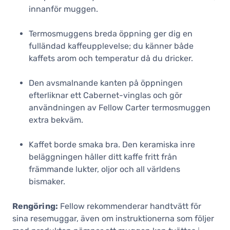
41,90 €
innanför muggen.
I lager
Termosmuggens breda öppning ger dig en
Fellow Carter Move Mug 355 ml,
fulländad kaffeupplevelse; du känner både
Sienna
kaffets arom och temperatur då du dricker.
41,90 €
I lager
Den avsmalnande kanten på öppningen
Fellow Carter Move Mug 355 ml,
efterliknar ett Cabernet-vinglas och gör
Really Red
användningen av Fellow Carter termosmuggen
41,90 €
extra bekväm.
I lager
Fellow Carter Move Mug 355 ml,
Kaffet borde smaka bra. Den keramiska inre
Stone Blue
beläggningen håller ditt kaffe fritt från
41,90 €
främmande lukter, oljor och all världens
I lager
bismaker.
Fellow Carter Move Mug 355 ml,
mattgrå
Rengöring:
Fellow rekommenderar handtvätt för
41,90 €
sina resemuggar, även om instruktionerna som följer
I lager