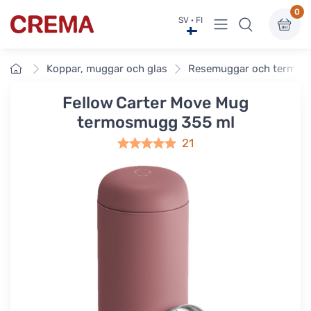
0
Visa undermeny
SV · FI
Crema
Framsidan
Koppar, muggar och glas
Resemuggar och termos
Fellow Carter Move Mug
termosmugg 355 ml
21