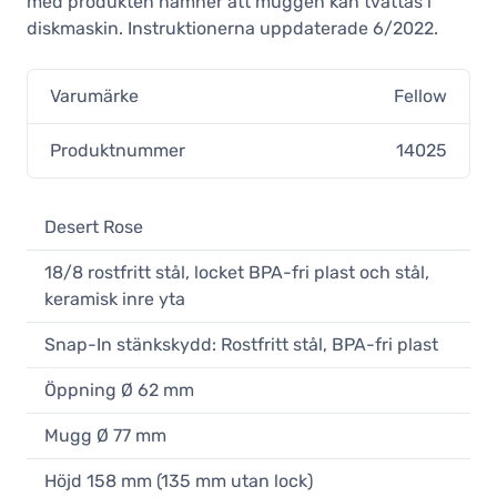
med produkten nämner att muggen kan tvättas i
Fellow Carter Move Mug 355 ml,
diskmaskin. Instruktionerna uppdaterade 6/2022.
mattsvart
41,90 €
Varumärke
I lager
Fellow
Produktnummer
14025
Desert Rose
18/8 rostfritt stål, locket BPA-fri plast och stål,
keramisk inre yta
Snap-In stänkskydd: Rostfritt stål, BPA-fri plast
Öppning Ø 62 mm
Mugg Ø 77 mm
Höjd 158 mm (135 mm utan lock)