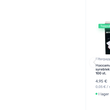
Toppsä
Filterpap
Moccamas
syreblek
100 st.
4,95 €
0,05 € / 
I lager