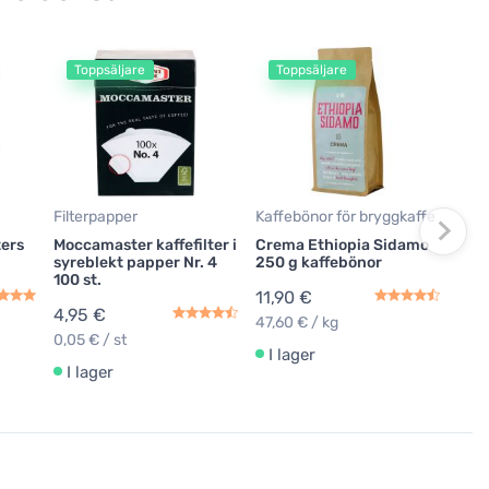
Toppsäljare
Toppsäljare
T
Kaff
Crem
kaf
9,9
39,6
Filterpapper
Kaffebönor för bryggkaffe
I 
ters
Moccamaster kaffefilter i
Crema Ethiopia Sidamo
syreblekt papper Nr. 4
250 g kaffebönor
100 st.
11,90 €
4,95 €
47,60 € / kg
0,05 € / st
I lager
I lager