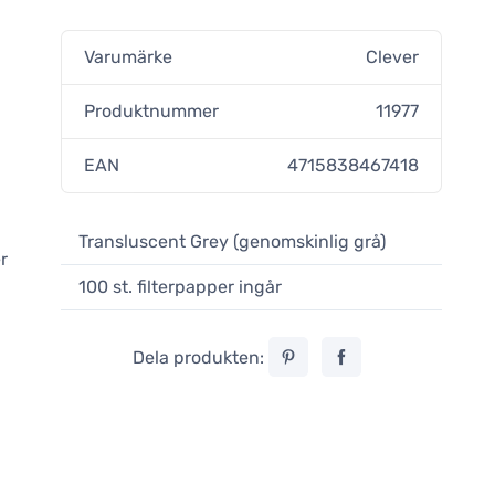
Clever Coffee Dripper L Navy Blue +
100 filterpapper
31,90 €
Varumärke
Clever
Obekräftad
Produktnummer
11977
Clever Coffee Dripper L Black + 100
filterpapper
31,90 €
EAN
4715838467418
Obekräftad
Transluscent Grey (genomskinlig grå)
r
100 st. filterpapper ingår
Dela produkten: