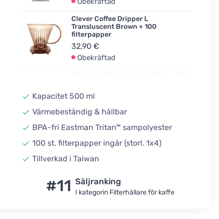
Obekräftad
Clever Coffee Dripper L
Transluscent Brown + 100
filterpapper
32,90 €
Obekräftad
Clever Coffee Dripper L White + 100
filterpapper
31,90 €
Kapacitet 500 ml
I lager
Värmebeständig & hållbar
Clever Coffee Dripper L Pink + 100
BPA-fri Eastman Tritan™ sampolyester
filterpapper
100 st. filterpapper ingår (storl. 1x4)
31,90 €
I lager
Tillverkad i Taiwan
Clever Coffee Dripper L Red + 100
filterpapper
#11
Säljranking
31,90 €
I kategorin Filterhållare för kaffe
Obekräftad