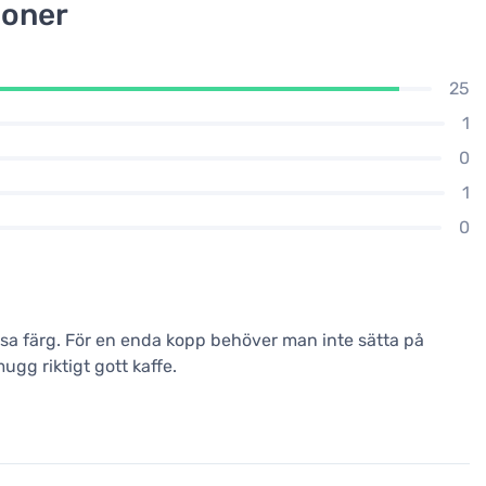
ioner
25
1
0
1
0
sa färg. För en enda kopp behöver man inte sätta på
gg riktigt gott kaffe.