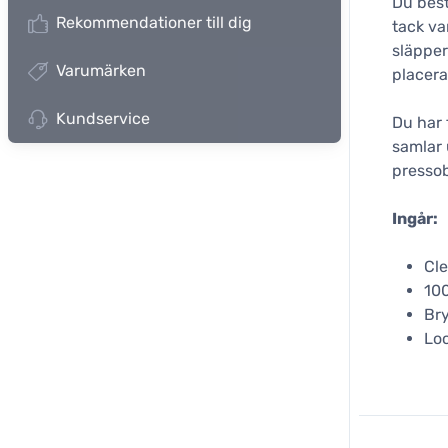
Du best
Rekommendationer till dig
tack va
släpper
Varumärken
placera
Kundservice
Du har 
samlar 
presso
Ingår:
Cle
100
Br
Lo