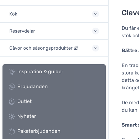
Clev
Kök
Du får 
Reservdelar
stök oc
Gåvor och säsongsprodukter 🎁
Bättre
En trad
Inspiration & guider
störa k
detta o
Erbjudanden
krångel
Outlet
De medf
du kan 
Nyheter
Smart 
Paketerbjudanden