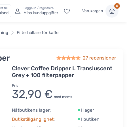
0
kt till
Logga in / registrera
Varukorgen
nland
Mina kunduppgifter
ning
Filterhållare för kaffe
per
27
recensioner
Clever Coffee Dripper L Transluscent
Grey + 100 filterpapper
Pris
32,90 €
med moms
Nätbutikens lager:
I lager
Butikstillgänglighet
:
I butiken