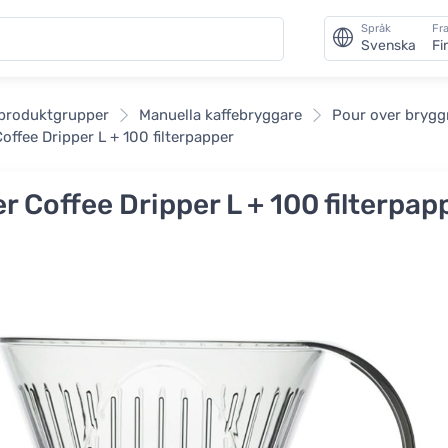
Språk
Fra
Svenska
Fi
an
 produktgrupper
Manuella kaffebryggare
Pour over brygg
Coffee Dripper L + 100 filterpapper
er Coffee Dripper L + 100 filterpap