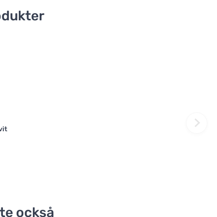
odukter
vit
te också