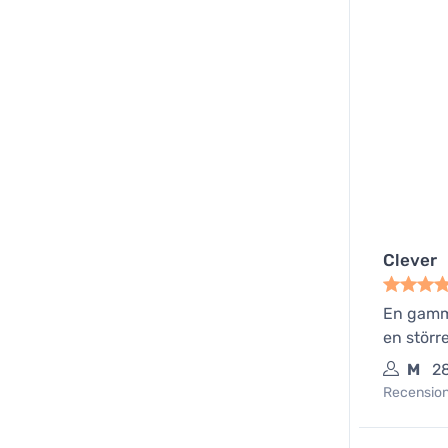
Clever
En gamma
en störr
M
28
Recensione