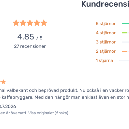
Kundrecens
5 stjärnor
4 stjärnor
4.85
/ 5
3 stjärnor
27
recensioner
2 stjärnor
1 stjärna
l välbekant och beprövad produkt. Nu också i en vacker ro
e kaffebryggare. Med den här gör man enklast även en stor mu
.7.2026
n är översatt. Visa originalet (finska).