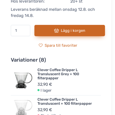
Hos leverantören:
20+ st
Leverans beräknad mellan onsdag 12.8. och
fredag 14.8.
Lägg i korgen
Spara till favoriter
Variationer (8)
Clever Coffee Dripper L
Transluscent Grey + 100
filterpapper
32,90 €
I lager
Clever Coffee Dripper L
Transluscent + 100 filterpapper
32,90 €