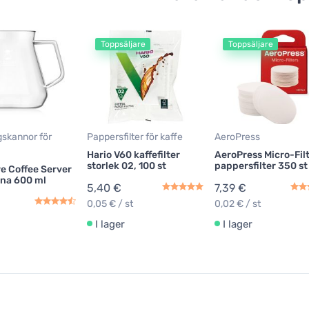
Toppsäljare
Toppsäljare
gskannor för
Pappersfilter för kaffe
AeroPress
Hario V60 kaffefilter
AeroPress Micro-Fil
storlek 02, 100 st
pappersfilter 350 st
e Coffee Server
nna 600 ml
5,40 €
7,39 €
0,05 € / st
0,02 € / st
I lager
I lager