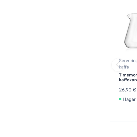
Serverin
kaffe
Timemor
kaffeka
26,90 €
I lager