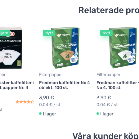
Relaterade pr
ljare
Nytt
Nytt
per
Filterpapper
Filterpapper
ter kaffefilter i
Fredman kaffefilter No 4
Fredman kaffefilter 
t papper Nr. 4
oblekt, 100 st.
No 4, 100 st.
3,90 €
3,90 €
0,04 € / st
0,04 € / st
st
I lager
I lager
Våra kunder köp