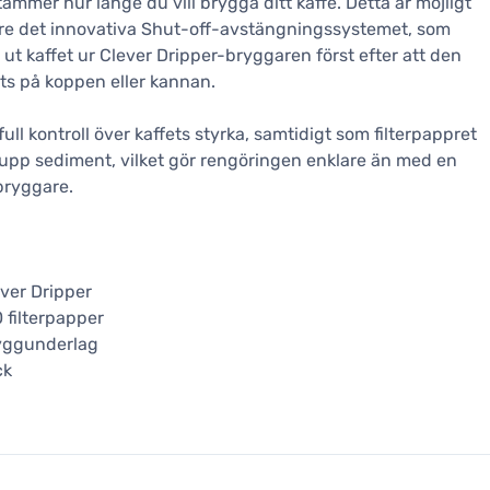
ämmer hur länge du vill brygga ditt kaffe. Detta är möjligt
re det innovativa Shut-off-avstängningssystemet, som
 ut kaffet ur Clever Dripper-bryggaren först efter att den
ts på koppen eller kannan.
full kontroll över kaffets styrka, samtidigt som filterpappret
upp sediment, vilket gör rengöringen enklare än med en
bryggare.
ver Dripper
 filterpapper
yggunderlag
ck