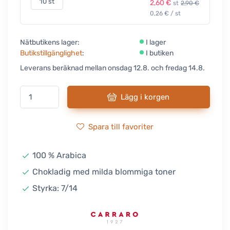
10 st
2,60 €
st
2,90 €
0,26 € / st
Nätbutikens lager:
I lager
Butikstillgänglighet
:
I butiken
Leverans beräknad mellan onsdag 12.8. och fredag 14.8.
Lägg i korgen
Spara till favoriter
100 % Arabica
Chokladig med milda blommiga toner
Styrka: 7/14