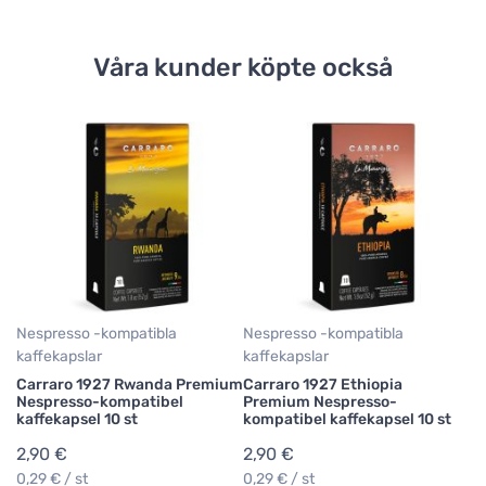
Våra kunder köpte också
Ne
ka
Ca
N
ka
2
0,
Nespresso -kompatibla
Nespresso -kompatibla
kaffekapslar
kaffekapslar
Carraro 1927 Rwanda Premium
Carraro 1927 Ethiopia
Nespresso-kompatibel
Premium Nespresso-
kaffekapsel 10 st
kompatibel kaffekapsel 10 st
2,90 €
2,90 €
0,29 € / st
0,29 € / st