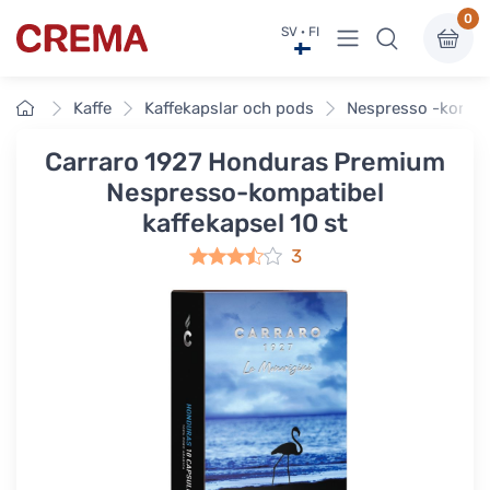
0
Visa undermeny
SV · FI
Crema
Framsidan
Kaffe
Kaffekapslar och pods
Nespresso -kompat
Carraro 1927 Honduras Premium
Nespresso-kompatibel
kaffekapsel 10 st
3