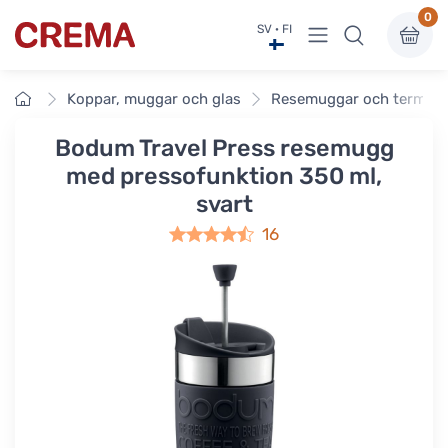
0
Visa undermeny
SV · FI
Crema
Framsidan
Koppar, muggar och glas
Resemuggar och termos
Bodum Travel Press resemugg
med pressofunktion 350 ml,
svart
16