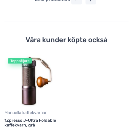
Våra kunder köpte också
Toppsäljare
Manuella kaffekvarnar
1Zpresso J-Ultra Foldable
kaffekvarn, grå