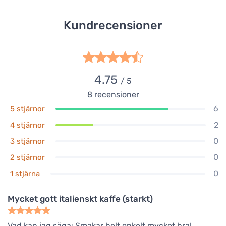
Kundrecensioner
4.75
/ 5
8
recensioner
6
5 stjärnor
2
4 stjärnor
0
3 stjärnor
0
2 stjärnor
0
1 stjärna
Mycket gott italienskt kaffe (starkt)
Vad kan jag säga: Smakar helt enkelt mycket bra!