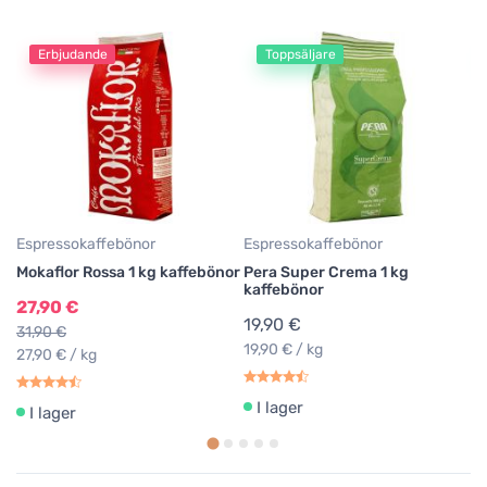
Erbjudande
Toppsäljare
Es
Lu
ka
2
28
Espressokaffebönor
Espressokaffebönor
Mokaflor Rossa 1 kg kaffebönor
Pera Super Crema 1 kg
kaffebönor
27,90 €
19,90 €
31,90 €
19,90 € / kg
27,90 € / kg
I lager
I lager