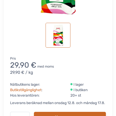
Pris
29,90 €
med moms
29,90 €
/ kg
Nätbutikens lager:
I lager
Butikstillgänglighet
:
I butiken
Hos leverantören:
20+ st
Leverans beräknad mellan onsdag 12.8. och måndag 17.8.