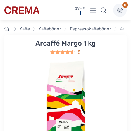
0
Visa undermeny
SV · FI
Crema
Framsidan
Kaffe
Kaffebönor
Espressokaffebönor
Arcaf
Arcaffé Margo 1 kg
8