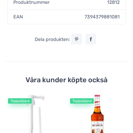
Produktnummer
12812
EAN
7394379881081
Dela produkten:
Våra kunder köpte också
Toppsäljare
Toppsäljare
Så
Ne
5
12