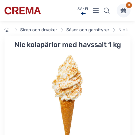
0
Visa undermeny
SV · FI
Crema
Framsidan
Sirap och drycker
Såser och garnityrer
Nic kol
Nic kolapärlor med havssalt 1 kg