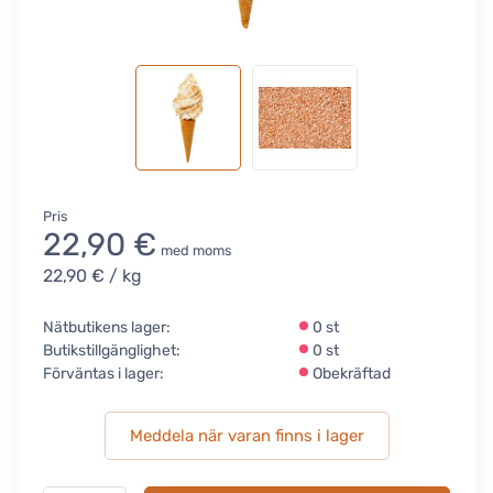
Pris
22,90 €
med moms
22,90 €
/ kg
Nätbutikens lager:
0 st
Butikstillgänglighet:
0 st
Förväntas i lager:
Obekräftad
Meddela när varan finns i lager