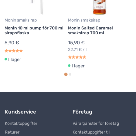
9,
Monin smaksirap
Monin smaksirap
Monin 10 ml pump för 700 ml
Monin Salted Caramel
sirapsflaska
smaksirap 700 ml
5,90 €
15,90 €
22,71 € / l
I lager
I lager
Kundservice
Företag
Kontaktuppgifter
Våra tjänster för företag
Returer
Kontaktuppgifter till