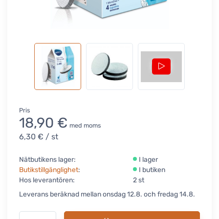
Pris
18,90 €
med moms
6,30 €
/ st
Nätbutikens lager:
I lager
Butikstillgänglighet
:
I butiken
Hos leverantören:
2 st
Leverans beräknad mellan onsdag 12.8. och fredag 14.8.