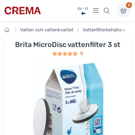
0
Visa undermeny
SV · FI
Crema
Framsidan
Vatten och vattenkvalitet
Vattenfilterbehållare
Brita MicroDisc vattenfilter 3 st
9