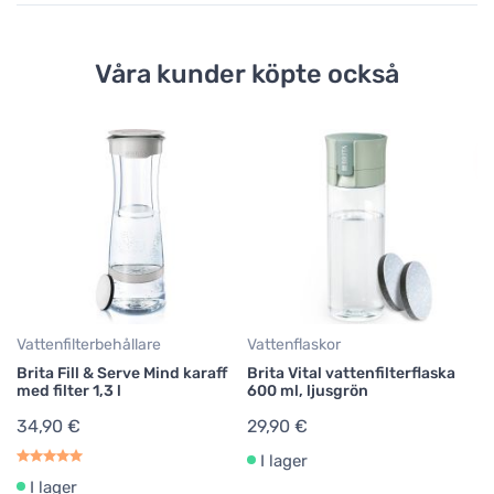
Våra kunder köpte också
Ka
C
ka
8
9,
34
Vattenfilterbehållare
Vattenflaskor
Brita Fill & Serve Mind karaff
Brita Vital vattenfilterflaska
med filter 1,3 l
600 ml, ljusgrön
34,90 €
29,90 €
I lager
I lager