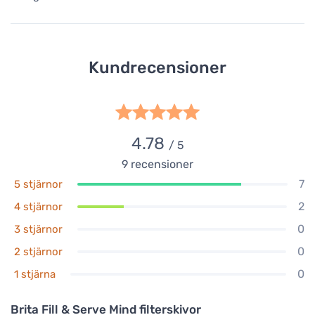
Kundrecensioner
4.78
/ 5
9
recensioner
7
5 stjärnor
2
4 stjärnor
0
3 stjärnor
0
2 stjärnor
0
1 stjärna
Brita Fill & Serve Mind filterskivor