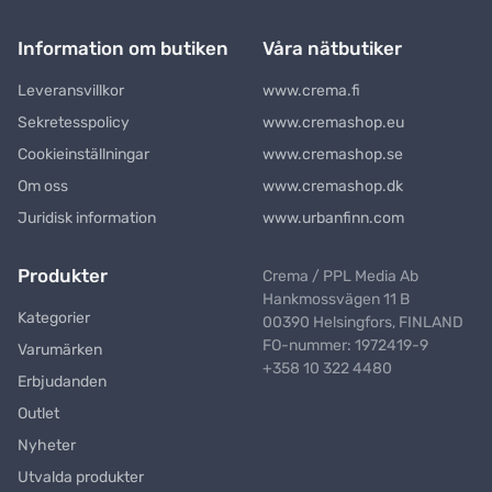
Information om butiken
Våra nätbutiker
Leveransvillkor
www.crema.fi
Sekretesspolicy
www.cremashop.eu
Cookieinställningar
www.cremashop.se
Om oss
www.cremashop.dk
Juridisk information
www.urbanfinn.com
Produkter
Crema / PPL Media Ab
Hankmossvägen 11 B
Kategorier
00390 Helsingfors, FINLAND
FO-nummer: 1972419-9
Varumärken
+358 10 322 4480
Erbjudanden
Outlet
Nyheter
Utvalda produkter