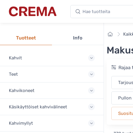
Hae tuotteita
Crema
Etusivu
Kaik
Tuotteet
Info
Makus
Kahvit
Rajaa 
Teet
Tarjou
Kahvikoneet
Pullon
Käsikäyttöiset kahvivälineet
Suosit
Kahvimyllyt