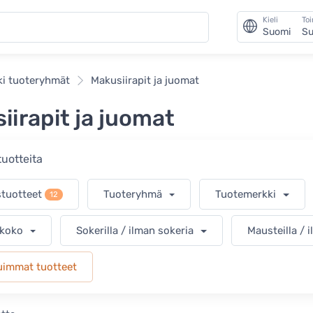
Kieli
To
Suomi
Su
ki tuoteryhmät
Makusiirapit ja juomat
iirapit ja juomat
tuotteita
stuotteet
Tuoteryhmä
Tuotemerkki
12
 koko
Sokerilla / ilman sokeria
Mausteilla / 
uimmat tuotteet