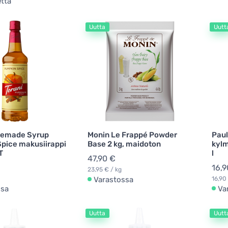
tta
Uutta
Uutt
remade Syrup
Monin Le Frappé Powder
Paul
pice makusiirappi
Base 2 kg, maidoton
kylm
T
l
47,90 €
16,9
23,95 € / kg
Varastossa
16,90 
ssa
Va
Uutta
Uutt