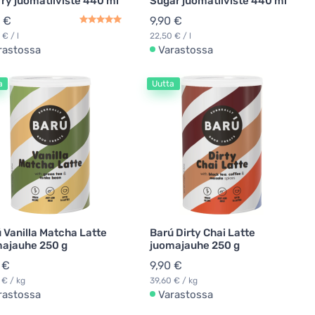
ry juomatiiviste 440 ml
Sugar juomatiiviste 440 ml
 €
9,90 €
 € / l
22,50 € / l
rastossa
Varastossa
a
Uutta
 Vanilla Matcha Latte
Barú Dirty Chai Latte
ajauhe 250 g
juomajauhe 250 g
 €
9,90 €
 € / kg
39,60 € / kg
rastossa
Varastossa