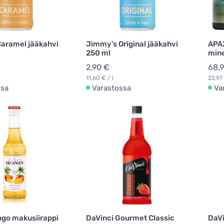
aramel jääkahvi
Jimmy's Original jääkahvi
APAX
250 ml
mine
2,90 €
68,
11,60 € / l
22,97 
ssa
Varastossa
Va
go makusiirappi
DaVinci Gourmet Classic
DaVi