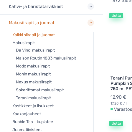
372 tuote
Kahvi- ja baristatarvikkeet
Uutta
Makusiirapit ja juomat
Kaikki siirapit ja juomat
Makusiirapit
Da Vinci makusiirapit
Maison Routin 1883 makusiirapit
Modo makusiirapit
Monin makusiirapit
Torani Pu
Nexus makusiirapit
Pumpkin S
750 ml PE
Sokerittomat makusiirapit
12,90 €
Torani makusiirapit
17,20 € / l
Kastikkeet ja lisukkeet
Varasto
Kaakaojauheet
Bubble Tea - kuplatee
Uutta
Juomatiivisteet