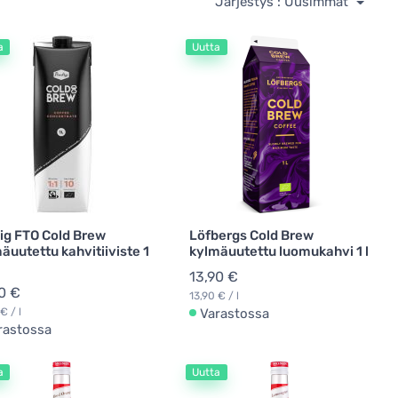
Järjestys : Uusimmat
a
Uutta
ig FTO Cold Brew
Löfbergs Cold Brew
äuutettu kahvitiiviste 1
kylmäuutettu luomukahvi 1 l
13,90 €
0 €
13,90 € / l
€ / l
Varastossa
rastossa
a
Uutta