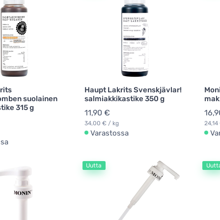
rits
Haupt Lakrits Svenskjävlar!
Moni
omben suolainen
salmiakkikastike 350 g
maku
tike 315 g
11,90 €
16,9
34,00 € / kg
24,14 
Varastossa
Va
ssa
Uutta
Uutt