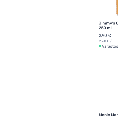
Jimmy's C
250 ml
2,90 €
11,60 € / l
Varasto
Monin Man