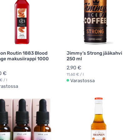
on Routin 1883 Blood
Jimmy's Strong jääkahvi
ge makusiirappi 1000
250 ml
2,90 €
0 €
11,60 € / l
€ / l
Varastossa
rastossa