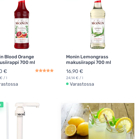
n Blood Orange
Monin Lemongrass
siirappi 700 ml
makusiirappi 700 ml
0 €
16,90 €
€ / l
24,14 € / l
rastossa
Varastossa
a