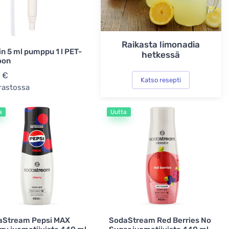
Raikasta limonadia
n 5 ml pumppu 1 l PET-
hetkessä
oon
 €
Katso resepti
rastossa
a
Uutta
aStream Pepsi MAX
SodaStream Red Berries No