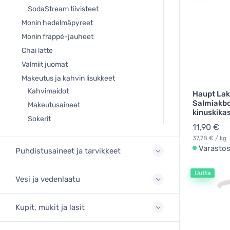
SodaStream tiivisteet
Monin hedelmäpyreet
Monin frappé-jauheet
Chai latte
Valmiit juomat
Makeutus ja kahvin lisukkeet
Kahvimaidot
Haupt Lak
Salmiakb
Makeutusaineet
kinuskikas
Sokerit
11,90 €
37,78 € / kg
Varasto
Puhdistusaineet ja tarvikkeet
Uutta
Vesi ja vedenlaatu
Kupit, mukit ja lasit