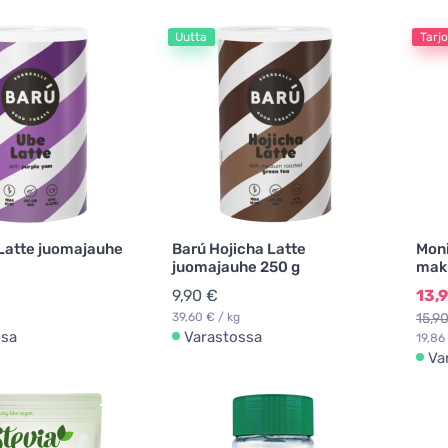
Uutta
Tarj
Latte juomajauhe
Barú Hojicha Latte
Moni
juomajauhe 250 g
maku
9,90 €
13,
39,60 € / kg
15,9
ssa
Varastossa
19,86 
Va