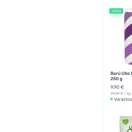
Uutta
Barú Ube 
250 g
9,90 €
39,60 € / kg
Varasto