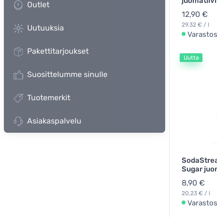
juomatiiv
Outlet
12,90 €
29,32 € / l
Uutuuksia
Varasto
Pakettitarjoukset
Uutta
Suosittelumme sinulle
Tuotemerkit
Asiakaspalvelu
SodaStre
Sugar juo
8,90 €
20,23 € / l
Varasto