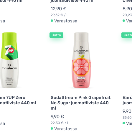
iste 440 ml
juomatiiviste 440 ml
Cher
12,90 €
8,90
29,32 € / l
20,23
ssa
Varastossa
Va
Uutta
Uutt
am 7UP Zero
SodaStream Pink Grapefruit
Barú
matiiviste 440 ml
No Sugar juomatiiviste 440
juom
ml
9,90
9,90 €
39,60
ssa
22,50 € / l
Va
Varastossa