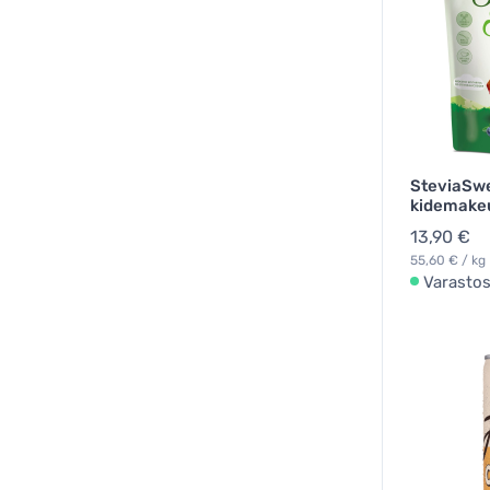
SteviaSwe
kidemakeu
13,90 €
55,60 € / kg
Varasto