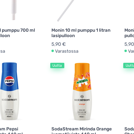
l pumppu 700 ml
Monin 10 ml pumppu 1 litran
Moni
lloon
lasipulloon
pull
5,90 €
5,90
ssa
Varastossa
Va
Uutta
Uutt
am Pepsi
SodaStream Mirinda Orange
Sod