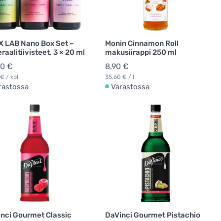
 LAB Nano Box Set –
Monin Cinnamon Roll
raalitiivisteet, 3 × 20 ml
makusiirappi 250 ml
90 €
8,90 €
€ / kpl
35,60 € / l
rastossa
Varastossa
nci Gourmet Classic
DaVinci Gourmet Pistachio