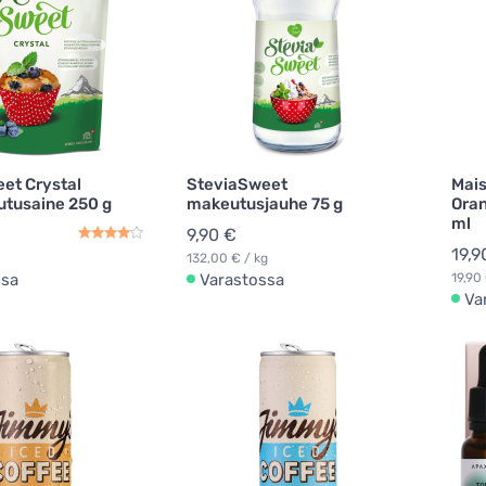
et Crystal
SteviaSweet
Mais
tusaine 250 g
makeutusjauhe 75 g
Oran
ml
9,90 €
19,9
132,00 € / kg
ssa
Varastossa
19,90 
Va