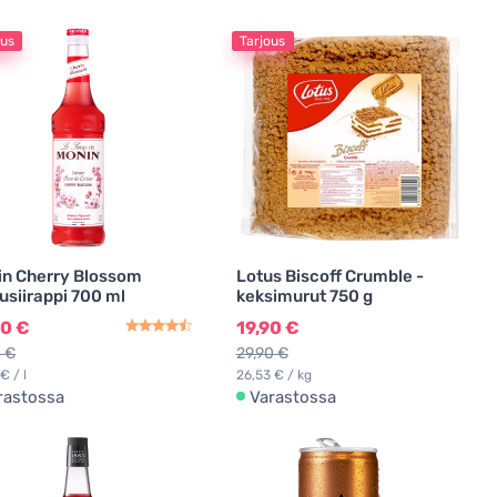
ous
Tarjous
n Cherry Blossom
Lotus Biscoff Crumble -
siirappi 700 ml
keksimurut 750 g
90 €
19,90 €
0 €
29,90 €
€ / l
26,53 € / kg
rastossa
Varastossa