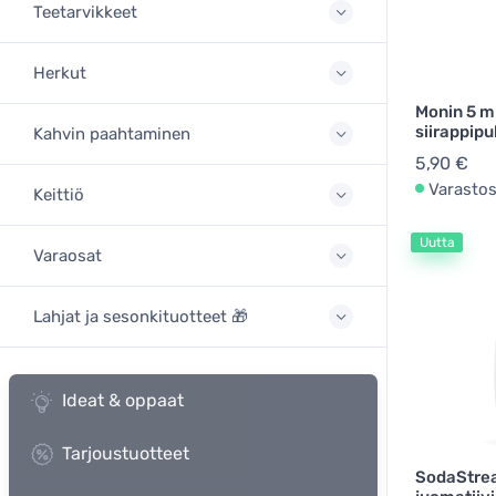
Teetarvikkeet
Herkut
Monin 5 m
siirappipu
Kahvin paahtaminen
5,90 €
Varasto
Keittiö
Uutta
Varaosat
Lahjat ja sesonkituotteet 🎁
Ideat & oppaat
Tarjoustuotteet
SodaStre