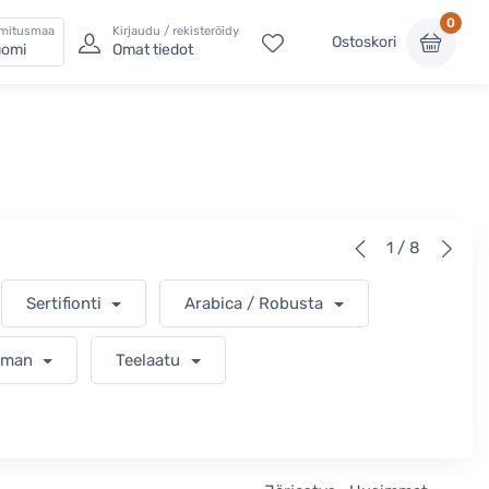
0
imitusmaa
Kirjaudu / rekisteröidy
Ostoskori
omi
Omat tiedot
1 / 8
Sertifionti
Arabica / Robusta
ilman
Teelaatu