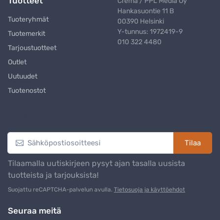
Tuotteet
Crema / PPL Media Oy
Hankasuontie 11 B
Tuoteryhmät
00390 Helsinki
Y-tunnus: 1972419-9
Tuotemerkit
010 322 4480
Tarjoustuotteet
Outlet
Uutuudet
Tuotenostot
Uutiskirje
Tilaa
Tilaamalla uutiskirjeen pysyt ajan tasalla uusista
tuotteista ja tarjouksista!
Suojattu reCAPTCHA-palvelun avulla.
Tietosuoja ja käyttöehdot
Seuraa meitä