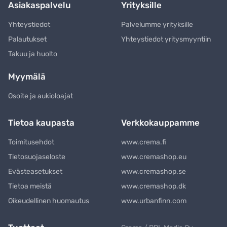
Asiakaspalvelu
Yrityksille
Yhteystiedot
Palvelumme yrityksille
Palautukset
Yhteystiedot yritysmyyntiin
Takuu ja huolto
Myymälä
Osoite ja aukioloajat
Tietoa kaupasta
Verkkokauppamme
Toimitusehdot
www.crema.fi
Tietosuojaseloste
www.cremashop.eu
Evästeasetukset
www.cremashop.se
Tietoa meistä
www.cremashop.dk
Oikeudellinen huomautus
www.urbanfinn.com