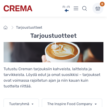
0
Näytä valikko
FI · FI
Crema
Etusivu
Tarjoustuotteet
Tarjoustuotteet
Tutustu Creman tarjouksiin kahveista, laitteista ja
tarvikkeista. Löydä edut ja omat suosikkisi – tarjoukset
ovat voimassa rajoitetun ajan ja niin kauan kuin
tuotteita riittää.
Tuoteryhmä
The Inspire Food Company