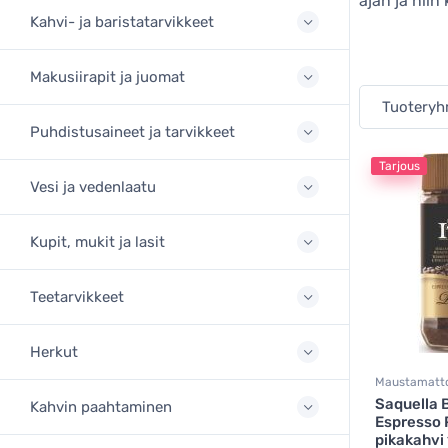
ajan ja niin
Kahvi- ja baristatarvikkeet
Makusiirapit ja juomat
Tuotery
Puhdistusaineet ja tarvikkeet
Tarjous
Vesi ja vedenlaatu
Kupit, mukit ja lasit
Teetarvikkeet
Herkut
Maustamatto
Saquella B
Kahvin paahtaminen
Espresso
pikakahvi