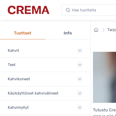
Hae tuotteita
Crema
Etusivu
Tarj
Tuotteet
Info
Kahvit
Teet
Kahvikoneet
Käsikäyttöiset kahvivälineet
Kahvimyllyt
Tutustu Crem