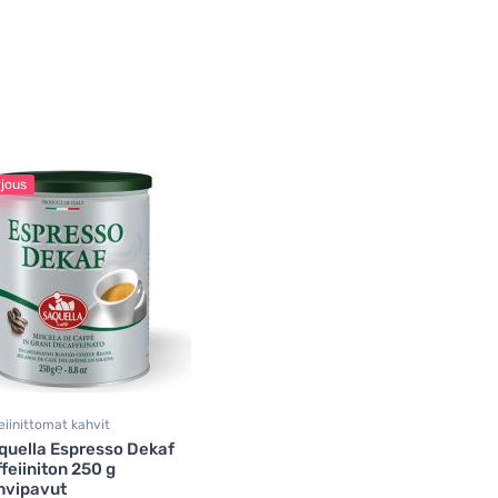
rjous
eiinittomat kahvit
quella Espresso Dekaf
feiiniton 250 g
hvipavut