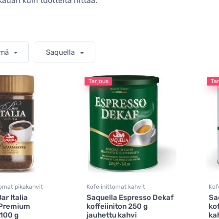
 kauan kuin tuotteita riittää.
hmä
Saquella
Tarjous
Ta
mat pikakahvit
Kofeiinittomat kahvit
Kof
ar Italia
Saquella Espresso Dekaf
Sa
 Premium
koffeiiniton 250 g
kof
 100 g
jauhettu kahvi
ka