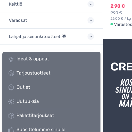
Keittiö
2,90 €
9,90 €
29,00 € / kg
Varaosat
Varasto
Lahjat ja sesonkituotteet 🎁
Ideat & oppaat
Tarjoustuotteet
Outlet
Uutuuksia
Pakettitarjoukset
Suosittelumme sinulle