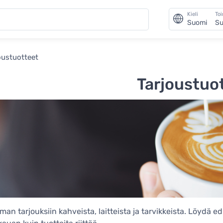
Kieli
To
Suomi
Su
oustuotteet
Tarjoustuo
an tarjouksiin kahveista, laitteista ja tarvikkeista. Löydä e