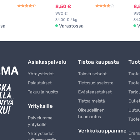
8,50 €
8,
9,90 €
9,9
34,00 € / kg
34,
ssa
Varastossa
V
Asiakaspalvelu
Tietoa kaupasta
Tuot
Yhteystiedot
Toimitusehdot
Tuot
Palautukset
Tietosuojaseloste
Tuote
Takuu ja huolto
Evästeasetukset
Tarjo
Tietoa meistä
Outle
Yrityksille
Oikeudellinen
Uutu
huomautus
Palvelumme
Tuote
yrityksille
Verkkokauppamme
Crema
Yhteystiedot
Oy