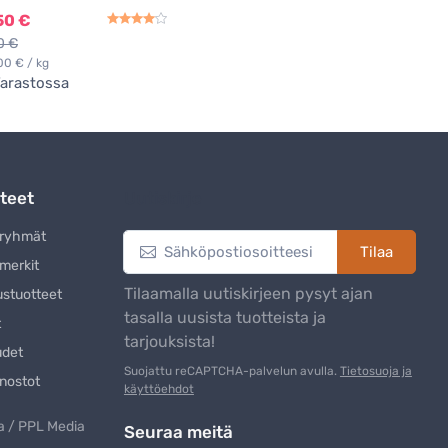
50 €
0 €
00 € / kg
arastossa
teet
Uutiskirje
eryhmät
Tilaa
merkit
Tilaamalla uutiskirjeen pysyt ajan
ustuotteet
tasalla uusista tuotteista ja
t
tarjouksista!
udet
Suojattu reCAPTCHA-palvelun avulla.
Tietosuoja ja
nostot
käyttöehdot
 / PPL Media
Seuraa meitä