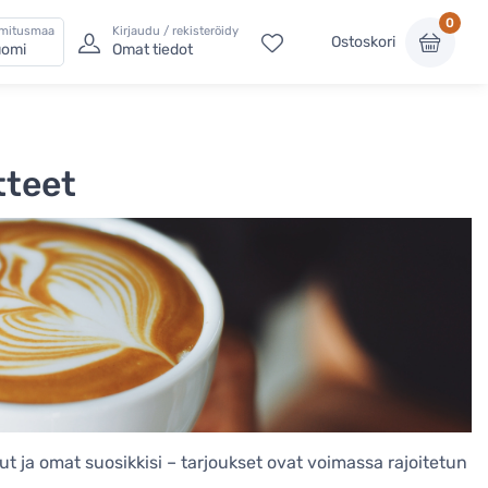
0
imitusmaa
Kirjaudu / rekisteröidy
Ostoskori
omi
Omat tiedot
tteet
dut ja omat suosikkisi – tarjoukset ovat voimassa rajoitetun