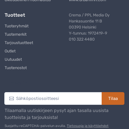
Tuotteet
Crema / PPL Media Oy
Hankasuontie 11 B
Tuoteryhmät
00390 Helsinki
Y-tunnus: 1972419-9
Tuotemerkit
010 322 4480
Tarjoustuotteet
Outlet
Uutuudet
Tuotenostot
Uutiskirje
Tilaa
Tilaamalla uutiskirjeen pysyt ajan tasalla uusista
tuotteista ja tarjouksista!
Suojattu reCAPTCHA-palvelun avulla.
Tietosuoja ja käyttöehdot