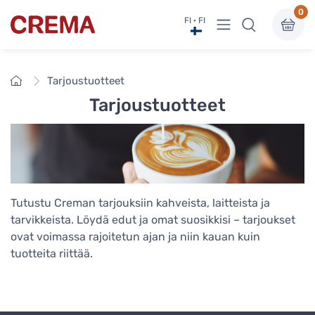
0
Näytä valikko
FI · FI
Crema
Etusivu
Tarjoustuotteet
Tarjoustuotteet
Tutustu Creman tarjouksiin kahveista, laitteista ja
tarvikkeista. Löydä edut ja omat suosikkisi – tarjoukset
ovat voimassa rajoitetun ajan ja niin kauan kuin
tuotteita riittää.