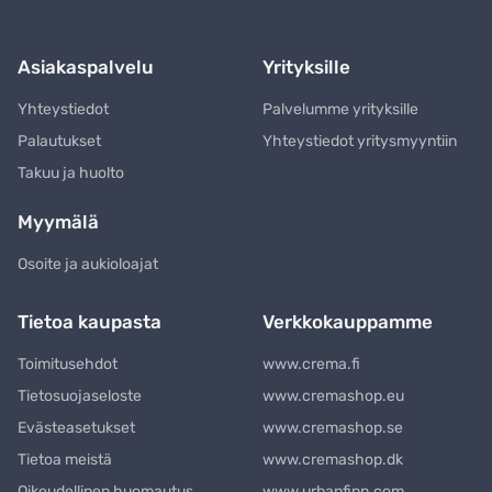
Asiakaspalvelu
Yrityksille
Yhteystiedot
Palvelumme yrityksille
Palautukset
Yhteystiedot yritysmyyntiin
Takuu ja huolto
Myymälä
Osoite ja aukioloajat
Tietoa kaupasta
Verkkokauppamme
Toimitusehdot
www.crema.fi
Tietosuojaseloste
www.cremashop.eu
Evästeasetukset
www.cremashop.se
Tietoa meistä
www.cremashop.dk
Oikeudellinen huomautus
www.urbanfinn.com