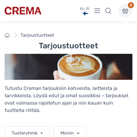
0
Näytä valikko
FI · FI
Crema
Etusivu
Tarjoustuotteet
Tarjoustuotteet
Tutustu Creman tarjouksiin kahveista, laitteista ja
tarvikkeista. Löydä edut ja omat suosikkisi – tarjoukset
ovat voimassa rajoitetun ajan ja niin kauan kuin
tuotteita riittää.
Tuoteryhmä
Monin