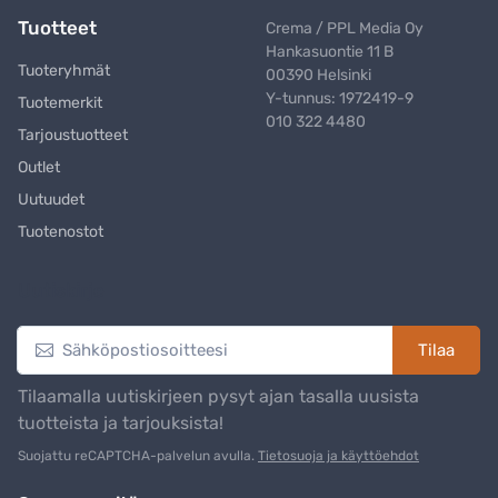
Tuotteet
Crema / PPL Media Oy
Hankasuontie 11 B
Tuoteryhmät
00390 Helsinki
Y-tunnus: 1972419-9
Tuotemerkit
010 322 4480
Tarjoustuotteet
Outlet
Uutuudet
Tuotenostot
Uutiskirje
Tilaa
Tilaamalla uutiskirjeen pysyt ajan tasalla uusista
tuotteista ja tarjouksista!
Suojattu reCAPTCHA-palvelun avulla.
Tietosuoja ja käyttöehdot