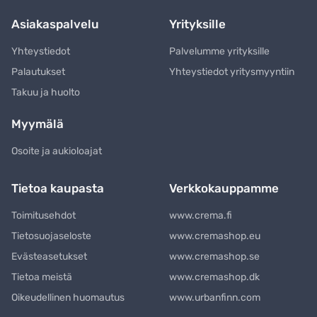
Asiakaspalvelu
Yrityksille
Yhteystiedot
Palvelumme yrityksille
Palautukset
Yhteystiedot yritysmyyntiin
Takuu ja huolto
Myymälä
Osoite ja aukioloajat
Tietoa kaupasta
Verkkokauppamme
Toimitusehdot
www.crema.fi
Tietosuojaseloste
www.cremashop.eu
Evästeasetukset
www.cremashop.se
Tietoa meistä
www.cremashop.dk
Oikeudellinen huomautus
www.urbanfinn.com