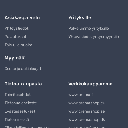
Asiakaspalvelu
Yrityksille
Yhteystiedot
Palvelumme yrityksille
Palautukset
Yhteystiedot yritysmyyntiin
Takuu ja huolto
Myymälä
Osoite ja aukioloajat
Tietoa kaupasta
Verkkokauppamme
Toimitusehdot
www.crema.fi
Tietosuojaseloste
www.cremashop.eu
Evästeasetukset
www.cremashop.se
Tietoa meistä
www.cremashop.dk
Oikeudellinen huomautus
www.urbanfinn.com