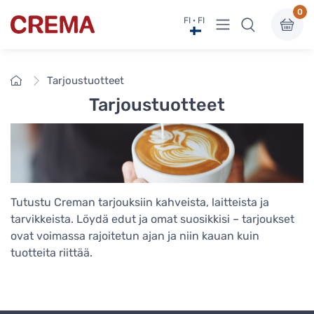
0
Näytä valikko
FI · FI
Crema
Etusivu
Tarjoustuotteet
Tarjoustuotteet
Tutustu Creman tarjouksiin kahveista, laitteista ja
tarvikkeista. Löydä edut ja omat suosikkisi – tarjoukset
ovat voimassa rajoitetun ajan ja niin kauan kuin
tuotteita riittää.