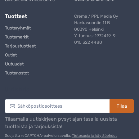
Tuotteet
Crema / PPL Media Oy
Hankasuontie 11 B
Tuoteryhmät
00390 Helsinki
Y-tunnus: 1972419-9
Tuotemerkit
010 322 4480
Tarjoustuotteet
Outlet
Uutuudet
Tuotenostot
Uutiskirje
Tilaa
Tilaamalla uutiskirjeen pysyt ajan tasalla uusista
tuotteista ja tarjouksista!
Suojattu reCAPTCHA-palvelun avulla.
Tietosuoja ja käyttöehdot