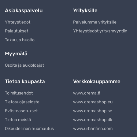
Asiakaspalvelu
Yrityksille
Yhteystiedot
Palvelumme yrityksille
Palautukset
Yhteystiedot yritysmyyntiin
Takuu ja huolto
Myymälä
Osoite ja aukioloajat
Tietoa kaupasta
Verkkokauppamme
Toimitusehdot
www.crema.fi
Tietosuojaseloste
www.cremashop.eu
Evästeasetukset
www.cremashop.se
Tietoa meistä
www.cremashop.dk
Oikeudellinen huomautus
www.urbanfinn.com