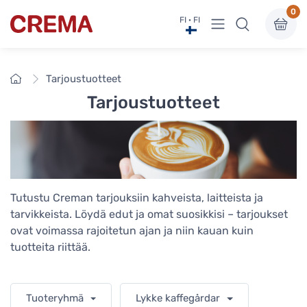
0
Näytä valikko
FI · FI
Crema
Etusivu
Tarjoustuotteet
Tarjoustuotteet
Tutustu Creman tarjouksiin kahveista, laitteista ja
tarvikkeista. Löydä edut ja omat suosikkisi – tarjoukset
ovat voimassa rajoitetun ajan ja niin kauan kuin
tuotteita riittää.
Tuoteryhmä
Lykke kaffegårdar