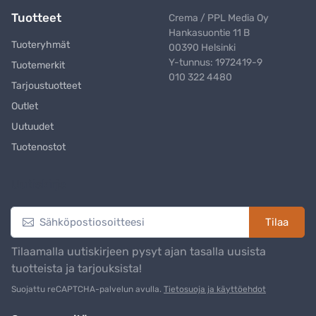
Tuotteet
Crema / PPL Media Oy
Hankasuontie 11 B
Tuoteryhmät
00390 Helsinki
Y-tunnus: 1972419-9
Tuotemerkit
010 322 4480
Tarjoustuotteet
Outlet
Uutuudet
Tuotenostot
Uutiskirje
Tilaa
Tilaamalla uutiskirjeen pysyt ajan tasalla uusista
tuotteista ja tarjouksista!
Suojattu reCAPTCHA-palvelun avulla.
Tietosuoja ja käyttöehdot