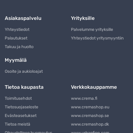
Asiakaspalvelu
Yrityksille
Yhteystiedot
Palvelumme yrityksille
Palautukset
Yhteystiedot yritysmyyntiin
Takuu ja huolto
Myymälä
Osoite ja aukioloajat
Tietoa kaupasta
Verkkokauppamme
Toimitusehdot
www.crema.fi
Tietosuojaseloste
www.cremashop.eu
Evästeasetukset
www.cremashop.se
Tietoa meistä
www.cremashop.dk
Oikeudellinen huomautus
www.urbanfinn.com