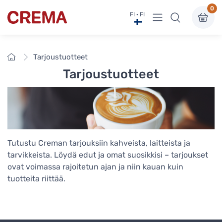
0
Näytä valikko
FI · FI
Crema
Etusivu
Tarjoustuotteet
Tarjoustuotteet
Tutustu Creman tarjouksiin kahveista, laitteista ja
tarvikkeista. Löydä edut ja omat suosikkisi – tarjoukset
ovat voimassa rajoitetun ajan ja niin kauan kuin
tuotteita riittää.