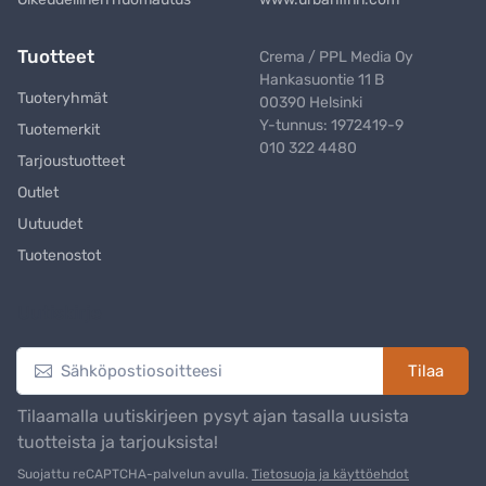
Tuotteet
Crema / PPL Media Oy
Hankasuontie 11 B
Tuoteryhmät
00390 Helsinki
Y-tunnus: 1972419-9
Tuotemerkit
010 322 4480
Tarjoustuotteet
Outlet
Uutuudet
Tuotenostot
Uutiskirje
Tilaa
Tilaamalla uutiskirjeen pysyt ajan tasalla uusista
tuotteista ja tarjouksista!
Suojattu reCAPTCHA-palvelun avulla.
Tietosuoja ja käyttöehdot