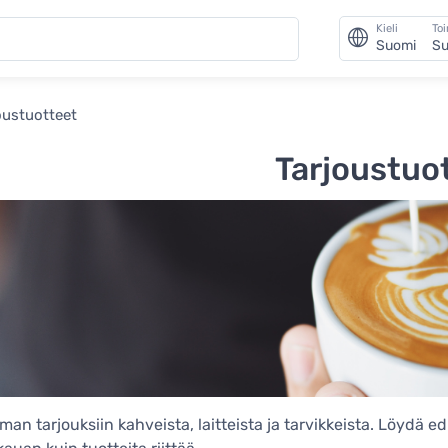
Kieli
To
Suomi
Su
oustuotteet
Tarjoustuo
an tarjouksiin kahveista, laitteista ja tarvikkeista. Löydä e