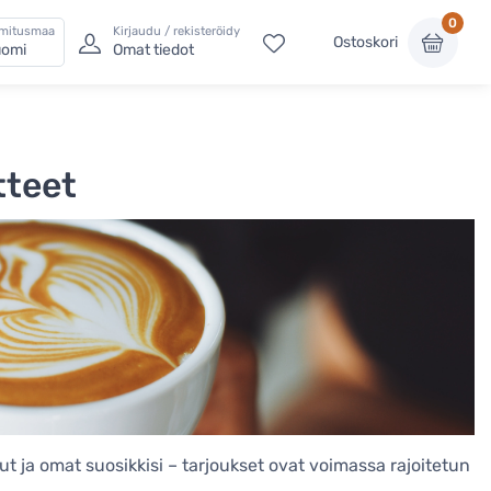
0
imitusmaa
Kirjaudu / rekisteröidy
Ostoskori
omi
Omat tiedot
tteet
dut ja omat suosikkisi – tarjoukset ovat voimassa rajoitetun