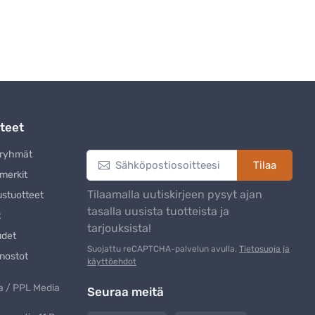
teet
Uutiskirje
eryhmät
Tilaa
merkit
Tilaamalla uutiskirjeen pysyt ajan
ustuotteet
tasalla uusista tuotteista ja
t
tarjouksista!
udet
Suojattu reCAPTCHA-palvelun avulla.
Tietosuoja ja
nostot
käyttöehdot
 / PPL Media
Seuraa meitä