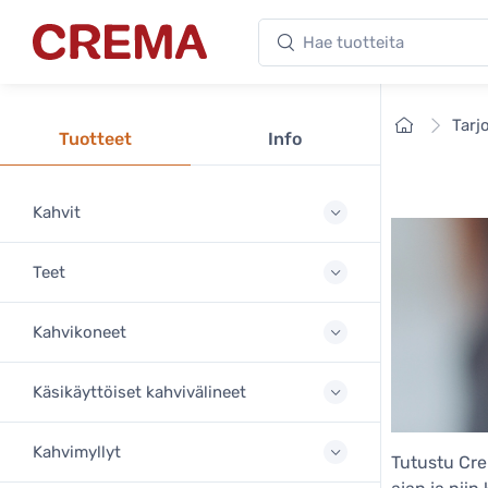
Hae tuotteita
Crema
Etusivu
Tarj
Tuotteet
Info
Kahvit
Teet
Kahvikoneet
Käsikäyttöiset kahvivälineet
Kahvimyllyt
Tutustu Crem