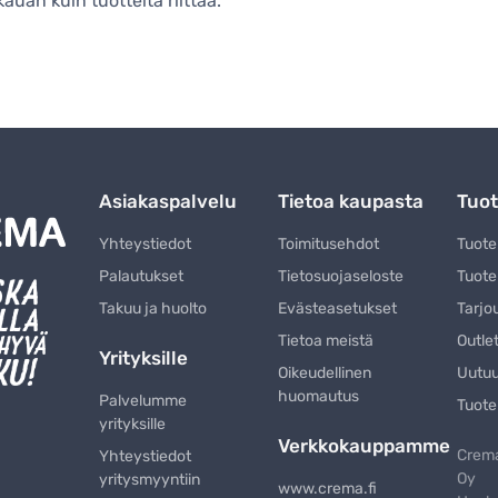
 kauan kuin tuotteita riittää.
Asiakaspalvelu
Tietoa kaupasta
Tuot
Yhteystiedot
Toimitusehdot
Tuot
Palautukset
Tietosuojaseloste
Tuote
Takuu ja huolto
Evästeasetukset
Tarjo
Tietoa meistä
Outle
Yrityksille
Oikeudellinen
Uutu
huomautus
Palvelumme
Tuote
yrityksille
Verkkokauppamme
Crema
Yhteystiedot
Oy
yritysmyyntiin
www.crema.fi