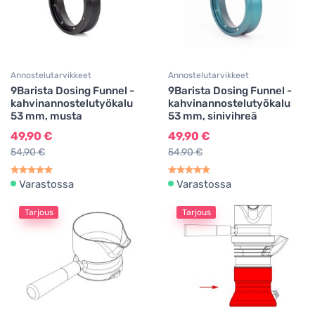
Annostelutarvikkeet
Annostelutarvikkeet
9Barista Dosing Funnel -
9Barista Dosing Funnel -
kahvinannostelutyökalu
kahvinannostelutyökalu
53 mm, musta
53 mm, sinivihreä
49,90 €
49,90 €
54,90 €
54,90 €
Varastossa
Varastossa
Tarjous
Tarjous