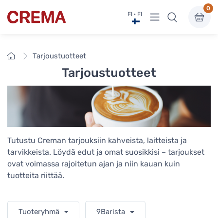
0
Näytä valikko
FI · FI
Crema
Etusivu
Tarjoustuotteet
Tarjoustuotteet
Tutustu Creman tarjouksiin kahveista, laitteista ja
tarvikkeista. Löydä edut ja omat suosikkisi – tarjoukset
ovat voimassa rajoitetun ajan ja niin kauan kuin
tuotteita riittää.
Tuoteryhmä
9Barista