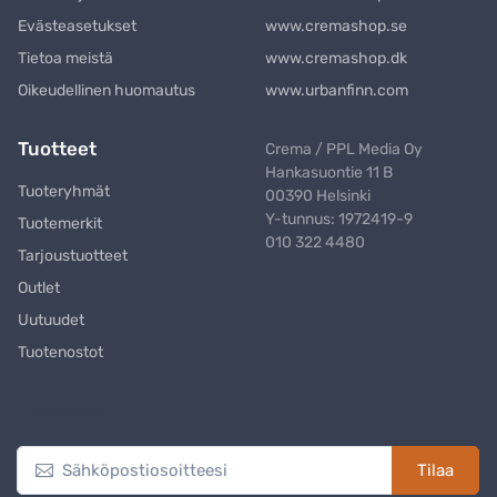
Evästeasetukset
www.cremashop.se
Tietoa meistä
www.cremashop.dk
Oikeudellinen huomautus
www.urbanfinn.com
Tuotteet
Crema / PPL Media Oy
Hankasuontie 11 B
Tuoteryhmät
00390 Helsinki
Y-tunnus: 1972419-9
Tuotemerkit
010 322 4480
Tarjoustuotteet
Outlet
Uutuudet
Tuotenostot
Uutiskirje
Tilaa