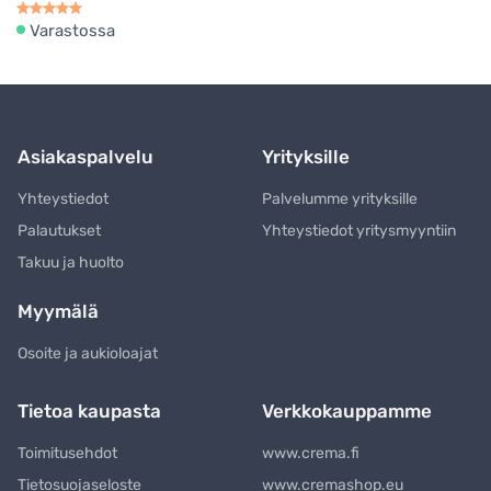
Varastossa
Asiakaspalvelu
Yrityksille
Yhteystiedot
Palvelumme yrityksille
Palautukset
Yhteystiedot yritysmyyntiin
Takuu ja huolto
Myymälä
Osoite ja aukioloajat
Tietoa kaupasta
Verkkokauppamme
Toimitusehdot
www.crema.fi
Tietosuojaseloste
www.cremashop.eu