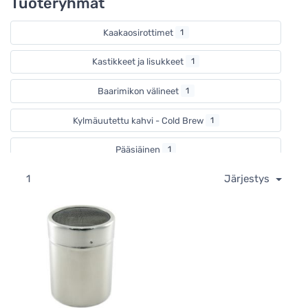
Tuoteryhmät
Kaakaosirottimet
1
Kastikkeet ja lisukkeet
1
Baarimikon välineet
1
Kylmäuutettu kahvi - Cold Brew
1
Pääsiäinen
1
1
Järjestys
Ruokasavustimet
8