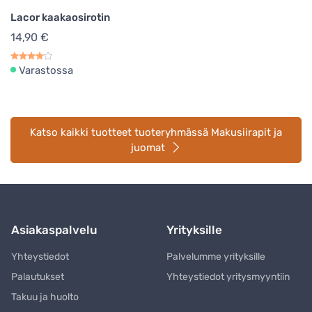
Lacor kaakaosirotin
14,90 €
Varastossa
Katso kaikki tuotteet tuoteryhmässä Makusiirapit ja
juomat
Asiakaspalvelu
Yrityksille
Yhteystiedot
Palvelumme yrityksille
Palautukset
Yhteystiedot yritysmyyntiin
Takuu ja huolto