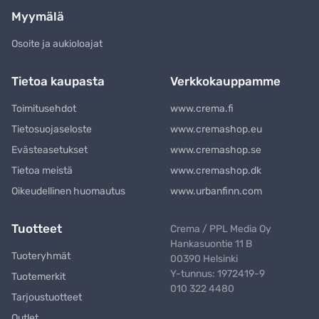
Myymälä
Osoite ja aukioloajat
Tietoa kaupasta
Verkkokauppamme
Toimitusehdot
www.crema.fi
Tietosuojaseloste
www.cremashop.eu
Evästeasetukset
www.cremashop.se
Tietoa meistä
www.cremashop.dk
Oikeudellinen huomautus
www.urbanfinn.com
Tuotteet
Crema / PPL Media Oy
Hankasuontie 11 B
Tuoteryhmät
00390 Helsinki
Y-tunnus: 1972419-9
Tuotemerkit
010 322 4480
Tarjoustuotteet
Outlet