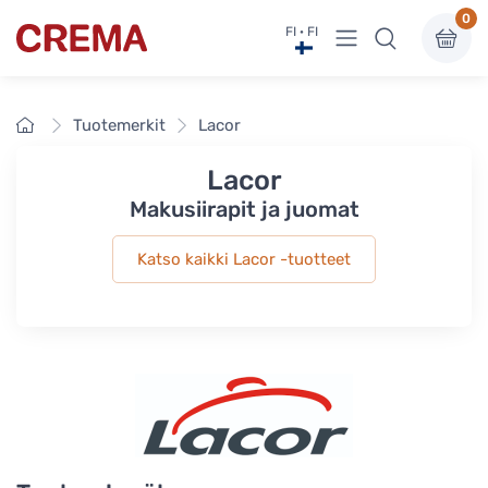
0
Näytä valikko
FI · FI
Crema
Etusivu
Tuotemerkit
Lacor
Lacor
Makusiirapit ja juomat
Katso kaikki Lacor -tuotteet