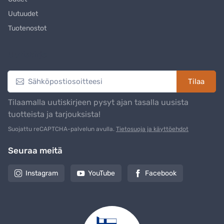
Uutuudet
Tuotenostot
Uutiskirje
Tilaa
Tilaamalla uutiskirjeen pysyt ajan tasalla uusista
tuotteista ja tarjouksista!
Suojattu reCAPTCHA-palvelun avulla.
Tietosuoja ja käyttöehdot
Seuraa meitä
Instagram
YouTube
Facebook