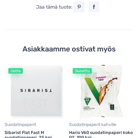
Jaa tämä tuote:
Asiakkaamme ostivat myös
Uutta
Suosittu
Su
Ka
su
8
0,
Suodatinpaperit
Suodatinpaperit kahville
Sibarist Flat Fast M
Hario V60 suodatinpaperi koko
suodatinpaperi, 25 kpl
02, 100 kpl