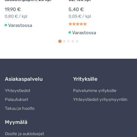
19,90 €
5,40 €
0,80 € / kpl
0,05 € / kpl
Varastossa
Varastossa
Asiakaspalvelu
Yrityksille
Yhteystiedot
Palvelumme yrityksille
Palautukset
Yhteystiedot yritysmyyntiin
Takuu ja huolto
Myymälä
Osoite ja aukioloajat