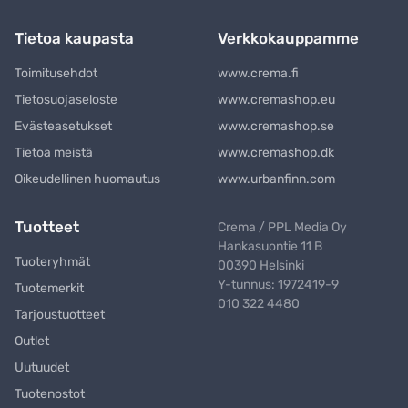
Tietoa kaupasta
Verkkokauppamme
Toimitusehdot
www.crema.fi
Tietosuojaseloste
www.cremashop.eu
Evästeasetukset
www.cremashop.se
Tietoa meistä
www.cremashop.dk
Oikeudellinen huomautus
www.urbanfinn.com
Tuotteet
Crema / PPL Media Oy
Hankasuontie 11 B
Tuoteryhmät
00390 Helsinki
Y-tunnus: 1972419-9
Tuotemerkit
010 322 4480
Tarjoustuotteet
Outlet
Uutuudet
Tuotenostot