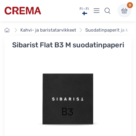
0
Näytä valikko
FI · FI
Crema
Etusivu
Kahvi- ja baristatarvikkeet
Suodatinpaperit ja kes
Sibarist Flat B3 M suodatinpaperi