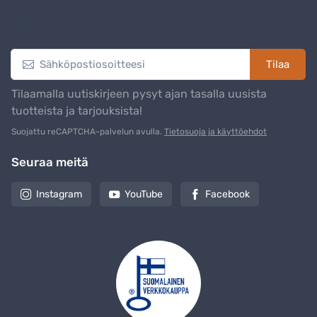
Uutiskirje
Tilaa
Tilaamalla uutiskirjeen pysyt ajan tasalla uusista
tuotteista ja tarjouksista!
Suojattu reCAPTCHA-palvelun avulla.
Tietosuoja ja käyttöehdot
Seuraa meitä
Instagram
YouTube
Facebook