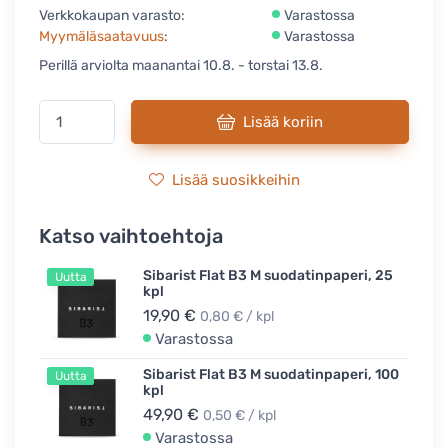
Verkkokaupan varasto:
Varastossa
Myymäläsaatavuus
:
Varastossa
Perillä arviolta maanantai 10.8. - torstai 13.8.
Lisää koriin
Lisää suosikkeihin
Katso vaihtoehtoja
Sibarist Flat B3 M suodatinpaperi, 25
Uutta
kpl
19,90 €
0,80 € / kpl
Varastossa
Sibarist Flat B3 M suodatinpaperi, 100
Uutta
kpl
49,90 €
0,50 € / kpl
Varastossa