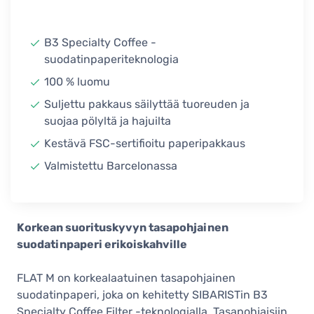
B3 Specialty Coffee -
suodatinpaperiteknologia
100 % luomu
Suljettu pakkaus säilyttää tuoreuden ja
suojaa pölyltä ja hajuilta
Kestävä FSC-sertifioitu paperipakkaus
Valmistettu Barcelonassa
Korkean suorituskyvyn tasapohjainen
suodatinpaperi erikoiskahville
FLAT M on korkealaatuinen tasapohjainen
suodatinpaperi, joka on kehitetty SIBARISTin B3
Specialty Coffee Filter -teknologialla. Tasapohjaisiin