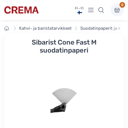
0
Näytä valikko
FI · FI
Crema
Etusivu
Kahvi- ja baristatarvikkeet
Suodatinpaperit ja kes
Sibarist Cone Fast M
suodatinpaperi