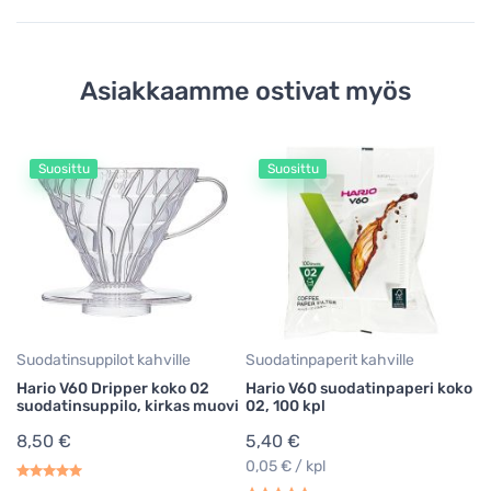
Asiakkaamme ostivat myös
Suosittu
Suosittu
Su
Ha
su
m
2
Suodatinsuppilot kahville
Suodatinpaperit kahville
Hario V60 Dripper koko 02
Hario V60 suodatinpaperi koko
suodatinsuppilo, kirkas muovi
02, 100 kpl
8,50 €
5,40 €
0,05 € / kpl