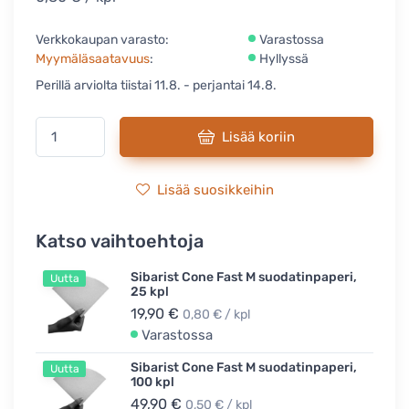
Verkkokaupan varasto:
Varastossa
Myymäläsaatavuus
:
Hyllyssä
Perillä arviolta tiistai 11.8. - perjantai 14.8.
Lisää koriin
Lisää suosikkeihin
Katso vaihtoehtoja
Sibarist Cone Fast M suodatinpaperi,
Uutta
25 kpl
19,90 €
0,80 € / kpl
Varastossa
Sibarist Cone Fast M suodatinpaperi,
Uutta
100 kpl
49,90 €
0,50 € / kpl