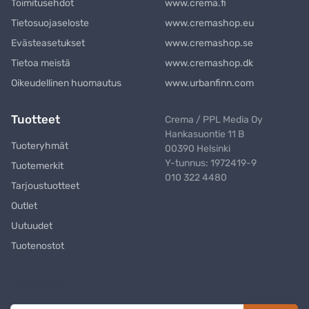
Toimitusehdot
www.crema.fi
Tietosuojaseloste
www.cremashop.eu
Evästeasetukset
www.cremashop.se
Tietoa meistä
www.cremashop.dk
Oikeudellinen huomautus
www.urbanfinn.com
Tuotteet
Crema / PPL Media Oy
Hankasuontie 11 B
Tuoteryhmät
00390 Helsinki
Y-tunnus: 1972419-9
Tuotemerkit
010 322 4480
Tarjoustuotteet
Outlet
Uutuudet
Tuotenostot
Uutiskirje