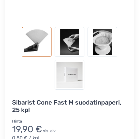
Sibarist Cone Fast M suodatinpaperi,
25 kpl
Hinta
19,90 €
sis. alv
0,80 €
/ kpl